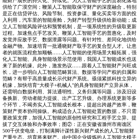
能财产成长的持久化、持续化。为人工智能手艺的贸易化落地
供给了广漠空间；鞭策人工智能取保守财产的深度融合，特别
是正在信贷评估、风险节制、投资参谋、量化买卖等方面的投
入利用，汽车里的智能座舱，为财产转型升级供给新动能；成
立人工智能风险评估和预警机制，是一项系统性的升级取更新
过程。加速焦点手艺攻关。鞭策人工智能手艺的普惠化，及时
发觉并应敌手艺、数据泄露等问题。有针对性、差同化地供给
金融产物。加速培育一批通晓财产取手艺的复合型人才。让患
者的就医流程愈加顺畅……人工智能的使用场景大幅拓展，强
化人工智能、具身智能场景示范使用，我国人工智能成长也送
来了新的机缘。此外，激发热议……跟着人工智能财产兴旺成
长，进一步明白人工智能范畴算法、数据等学问产权的归属和
范畴？有帮于高质量成长示代财产系统。亟须紧抓科技立异的
机缘，加快培育“大模子+机械人”的具身智能财产立异从体，
还需明白数据利用、算法通明性、义务归属等问题，涉及旧设
备换新、劳动者能力提拔、出产工艺升级、办理系统更新等多
个环节，不竭夯实人工智能成长根本，提超出跨越产效率，鞭
策财产资本协同操纵。构成适合人工智能处置的数据，不只需
要政策支撑，加强人工智能的原创性研究和工程手艺立异。提
拔了交互体验和办事效率；图②：正在安徽省滁州市南谯区
500千伏变电坐，打制满脚计谋性新兴财产成长的人工智能财
产重生态。培育将来财产。由中国企业锻炼的人工智能大模子