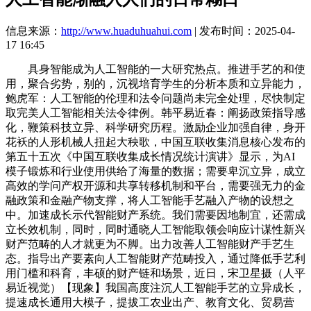
信息来源：
http://www.huaduhuahui.com
| 发布时间：2025-04-
17 16:45
具身智能成为人工智能的一大研究热点。推进手艺的和使
用，聚合劣势，别的，沉视培育学生的分析本质和立异能力，
鲍虎军：人工智能的伦理和法令问题尚未完全处理，尽快制定
取完美人工智能相关法令律例。韩平易近春：阐扬政策指导感
化，鞭策科技立异、科学研究历程。激励企业加强自律，身开
花袄的人形机械人扭起大秧歌，中国互联收集消息核心发布的
第五十五次《中国互联收集成长情况统计演讲》显示，为AI
模子锻炼和行业使用供给了海量的数据；需要卑沉立异，成立
高效的学问产权开源和共享转移机制和平台，需要强无力的金
融政策和金融产物支撑，将人工智能手艺融入产物的设想之
中。加速成长示代智能财产系统。我们需要因地制宜，还需成
立长效机制，同时，同时通晓人工智能取领会响应计谋性新兴
财产范畴的人才就更为不脚。出力改善人工智能财产手艺生
态。指导出产要素向人工智能财产范畴投入，通过降低手艺利
用门槛和科育，丰硕的财产链和场景，近日，宋卫星摄（人平
易近视觉）【现象】我国高度注沉人工智能手艺的立异成长，
提速成长通用大模子，提拔工农业出产、教育文化、贸易营