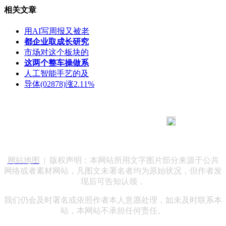
相关文章
用AI写周报又被老
都企业取成长研究
市场对这个板块的
这两个整车操做系
人工智能手艺的及
导体(02878)涨2.11%
183 9181 6005
客服热线：
客服QQ：10014803 公司地址：陕西省咸阳市秦都区世纪大
道华宇双子星A座 法律顾问：陕西润丰律师事务所
网站地图
| 版权声明：本网站所用文字图片部分来源于公共
网络或者素材网站，凡图文未署名者均为原始状况，但作者发
现后可告知认领，
我们仍会及时署名或依照作者本人意愿处理，如未及时联系本
站，本网站不承担任何责任。