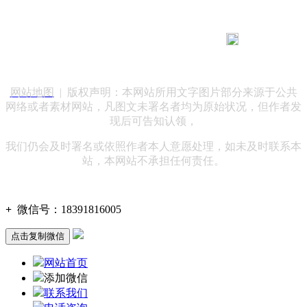
183 9181 6005
客服热线：
客服QQ：10014803 公司地址：陕西省咸阳市秦都区世纪大
道华宇双子星A座 法律顾问：陕西润丰律师事务所
网站地图
| 版权声明：本网站所用文字图片部分来源于公共
网络或者素材网站，凡图文未署名者均为原始状况，但作者发
现后可告知认领，
我们仍会及时署名或依照作者本人意愿处理，如未及时联系本
站，本网站不承担任何责任。
+
微信号：
18391816005
点击复制微信
网站首页
添加微信
联系我们