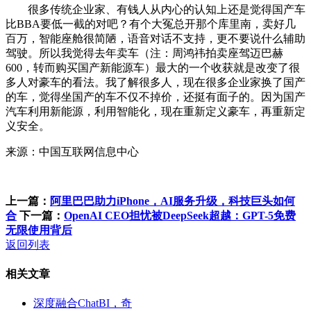
很多传统企业家、有钱人从内心的认知上还是觉得国产车
比BBA要低一截的对吧？有个大冤总开那个库里南，卖好几
百万，智能座舱很简陋，语音对话不支持，更不要说什么辅助
驾驶。所以我觉得去年卖车（注：周鸿祎拍卖座驾迈巴赫
600，转而购买国产新能源车）最大的一个收获就是改变了很
多人对豪车的看法。我了解很多人，现在很多企业家换了国产
的车，觉得坐国产的车不仅不掉价，还挺有面子的。因为国产
汽车利用新能源，利用智能化，现在重新定义豪车，再重新定
义安全。
来源：中国互联网信息中心
上一篇：
阿里巴巴助力iPhone，AI服务升级，科技巨头如何
合
下一篇：
OpenAI CEO担忧被DeepSeek超越：GPT-5免费
无限使用背后
返回列表
相关文章
深度融合ChatBI，奇