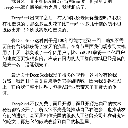
我原来一直不相信AI能取代很多岗位，但是见识的
DeepSeek满血版的能力之后，我就相信了。
DeepSeek出来了之后，有人问我说老周你羞愧吗？我说
有啥羞愧的，那么多巨头花了比DeepSeek多几十倍的钱不也
没做出来吗？所以我没啥羞愧的。
像DeepSeek这种例子是100年可能才碰到一回，确实不需
要任何营销就获得了泼天的流量。在春节里面我们观察到大概
用了十天，就突破了一个亿用户，比ChatGPT获得一个亿用户
的速度还要快很多倍。应该在国内的人工智能领域已经是真的
是第一名，遥遥领先了。
最近关于DeepSeek我发了很多的视频，这可没有给我一
分钱。我是甘心自觉自愿地为它摇旗呐喊。因为我觉得在AI
上，它给我们整个世界，包括AI行业都带来了非常大的促
进。
DeepSeek不仅免费，而且开源，而且开源把自己的技术
秘密都给公开了。所以它不光是能推动自己在进步，也推动友
商们的进步。甚至我相信美国的很多人工智能公司都在研究它
的论文，再把它的做法改善到自己的模型里。