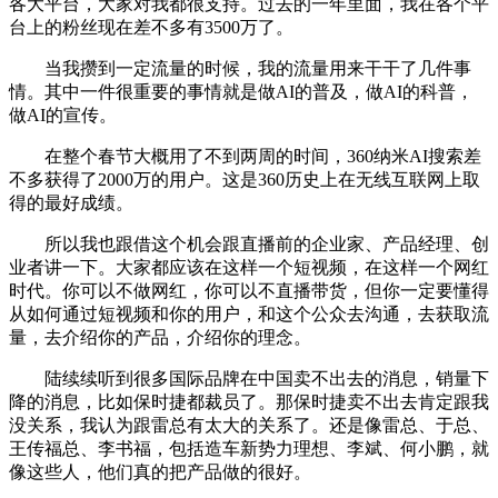
各大平台，大家对我都很支持。过去的一年里面，我在各个平
台上的粉丝现在差不多有3500万了。
当我攒到一定流量的时候，我的流量用来干干了几件事
情。其中一件很重要的事情就是做AI的普及，做AI的科普，
做AI的宣传。
在整个春节大概用了不到两周的时间，360纳米AI搜索差
不多获得了2000万的用户。这是360历史上在无线互联网上取
得的最好成绩。
所以我也跟借这个机会跟直播前的企业家、产品经理、创
业者讲一下。大家都应该在这样一个短视频，在这样一个网红
时代。你可以不做网红，你可以不直播带货，但你一定要懂得
从如何通过短视频和你的用户，和这个公众去沟通，去获取流
量，去介绍你的产品，介绍你的理念。
陆续续听到很多国际品牌在中国卖不出去的消息，销量下
降的消息，比如保时捷都裁员了。那保时捷卖不出去肯定跟我
没关系，我认为跟雷总有太大的关系了。还是像雷总、于总、
王传福总、李书福，包括造车新势力理想、李斌、何小鹏，就
像这些人，他们真的把产品做的很好。