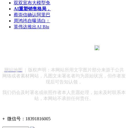
双双宣布大模型免
AI重塑销售格局，
蔡崇信确认阿里巴
周鸿祎自曝清白：
英伟达推出AI Blu
183 9181 6005
客服热线：
客服QQ：10014803 公司地址：陕西省咸阳市秦都区世纪大
道华宇双子星A座 法律顾问：陕西润丰律师事务所
网站地图
| 版权声明：本网站所用文字图片部分来源于公共
网络或者素材网站，凡图文未署名者均为原始状况，但作者发
现后可告知认领，
我们仍会及时署名或依照作者本人意愿处理，如未及时联系本
站，本网站不承担任何责任。
+
微信号：
18391816005