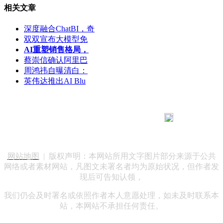
相关文章
深度融合ChatBI，奇
双双宣布大模型免
AI重塑销售格局，
蔡崇信确认阿里巴
周鸿祎自曝清白：
英伟达推出AI Blu
183 9181 6005
客服热线：
客服QQ：10014803 公司地址：陕西省咸阳市秦都区世纪大
道华宇双子星A座 法律顾问：陕西润丰律师事务所
网站地图
| 版权声明：本网站所用文字图片部分来源于公共
网络或者素材网站，凡图文未署名者均为原始状况，但作者发
现后可告知认领，
我们仍会及时署名或依照作者本人意愿处理，如未及时联系本
站，本网站不承担任何责任。