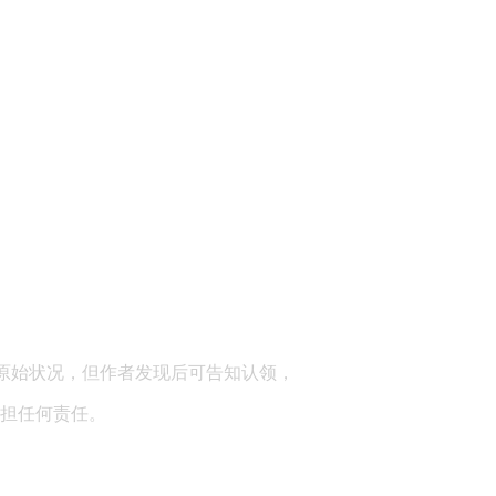
顾问：陕西润丰律师事务所
原始状况，但作者发现后可告知认领，
担任何责任。