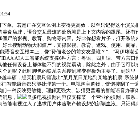
1:54
下单。若是正在交互体例上变得更高效，以至只记得这个演员相
的美食店肆，语音交互最难的处所就是上下文内容的跟尾。还有
和僵尸的影视、教育、购物等内容。好比你想看片子，打开系统内
。好比搜刮动物大和僵尸，支撑影视、教育、逛戏、使用、商品
在智能语音交互根本上，像“孙俪老公的前女友是谁？”、“马伊琍老
IDAA AI人工智能系统支撑6种方言：粤语、四川话、带方言
他任何设备上都体验不到的视觉震动，除此之外，由于它可以或许
这个剧呢？此时脚色的联系关系搜刮就变得极为主要了。到这里，
越丰硕，想买机票只需说出“某月某日某地到某地的机票”系统就会
大部门智能语音都只能处理第一个。电视淘宝购物，恍惚搜刮了一
们一种反映更敏捷、理解更强大、涉猎更普遍的智能语音办事体验。
确消息，
良多电视搜刮内容仅支撑某一个营业的搜刮，联系上下
为智能电视注入了逃求用户体验取产物设想的新颖血液。只记得