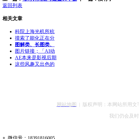
返回列表
相关文章
科院上海光机所杭
摸索了能化正在分
图解类、长图类、
图片链接；「AI动
AE本来是影视后期
这些风趣又出色的
客服QQ：100148
网站地图
| 版权声明：本网站所用
我们仍会及时
+
微信号：
18391816005