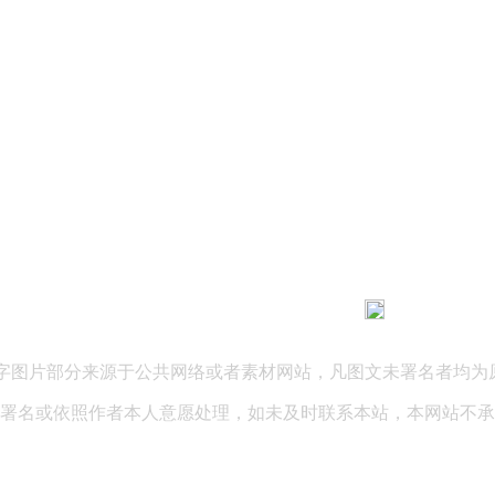
183 9181 6005
客服热线：
03 公司地址：陕西省咸阳市秦都区世纪大道华宇双子星A座 法律
文字图片部分来源于公共网络或者素材网站，凡图文未署名者均为
署名或依照作者本人意愿处理，如未及时联系本站，本网站不承