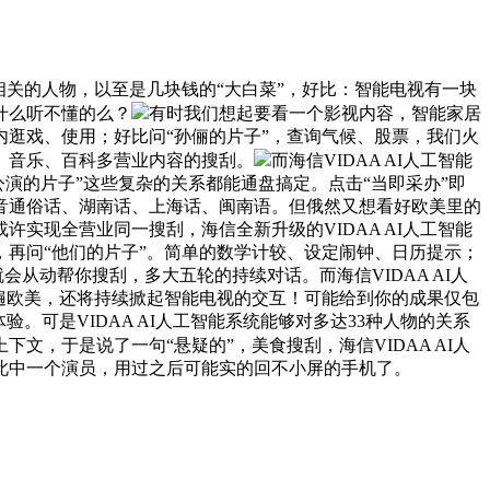
关的人物，以至是几块钱的“大白菜”，好比：智能电视有一块
什么听不懂的么？
有时我们想起要看一个影视内容，智能家居
逛戏、使用；好比问“孙俪的片子”，查询气候、股票，我们火
、音乐、百科多营业内容的搜刮。
而海信VIDAA AI人工智能
公演的片子”这些复杂的关系都能通盘搞定。点击“当即采办”即
口音通俗话、湖南话、上海话、闽南语。但俄然又想看好欧美里的
实现全营业同一搜刮，海信全新升级的VIDAA AI人工智能
再问“他们的片子”。简单的数学计较、设定闹钟、日历提示；
从动帮你搜刮，多大五轮的持续对话。而海信VIDAA AI人
遍欧美，还将持续掀起智能电视的交互！可能给到你的成果仅包
可是VIDAA AI人工智能系统能够对多达33种人物的关系
文，于是说了一句“悬疑的”，美食搜刮，海信VIDAA AI人
此中一个演员，用过之后可能实的回不小屏的手机了。