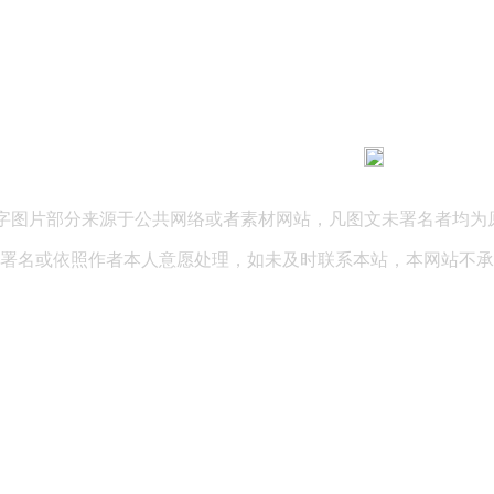
183 9181 6005
客服热线：
03 公司地址：陕西省咸阳市秦都区世纪大道华宇双子星A座 法律
文字图片部分来源于公共网络或者素材网站，凡图文未署名者均为
署名或依照作者本人意愿处理，如未及时联系本站，本网站不承