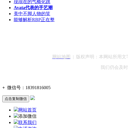
现现在的气概化跳
Avata代表的手艺潮
美中不脚人物的笑
能够解析RBP正在整
客服QQ：100148
网站地图
| 版权声明：本网站所用
我们仍会及时
+
微信号：
18391816005
点击复制微信
网站首页
添加微信
联系我们