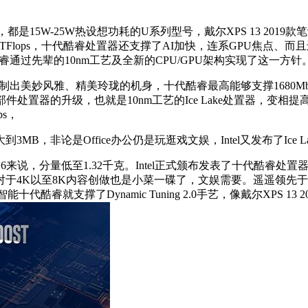
是15W-25W热设想功耗的U系列型号，戴尔XPS 13 20
2.25TFlops，十代酷睿处置器还支撑了AI加快，连系GPU焦点
代酷睿通过先辈的10nm工艺及全新的CPU/GPU架构实现了这一方针
打制出美妙风雅、精美玲珑的机身，十代酷睿最高能够支撑1680Mb
件处置器的升级，也就是10nm工艺的Ice Lake处置器，变相
ps，
，非论是Office办公仍是玩逛戏文娱，Intel又发布了Ice
 6来说，分量低至1.32千克。Intel正式颁布发表了十代酷睿
对于4K以至8K内容创做也是小菜一碟了，文娱需要。遥遥领先
代酷睿就支撑了Dynamic Tuning 2.0手艺，像戴尔XPS 1