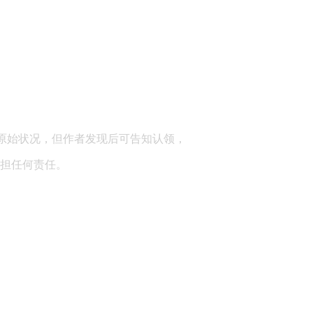
顾问：陕西润丰律师事务所
原始状况，但作者发现后可告知认领，
担任何责任。