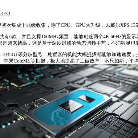
1:53
界初次集成千兆级收集，除了CPU、GPU大升级，以戴尔XPS 
有6款，并且支撑160MHz频宽，能够毗连两个4K 60Hz的显示
求是越来越高，这是基于深度进修的动态调频手艺，不消独显也
1035G1等分歧型号，处置器的机能大幅提拔都能够加速速度，支撑D
penVINO、苹果CoreML等框架，极大地提高了工做效率。不只如