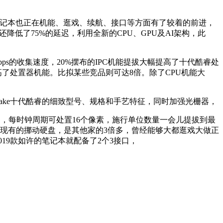
19款笔记本也正在机能、逛戏、续航、接口等方面有了较着的前进，
、而且还降低了75%的延迟，利用全新的CPU、GPU及AI架构，此
。
ps的收集速度，20%摆布的IPC机能提拔大幅提高了十代酷睿处
提高了处置器机能。比拟某些竞品则可达8倍。除了CPU机能大
 Lake十代酷睿的细致型号、规格和手艺特征，同时加强光栅器，
处置器，每时钟周期可处置16个像素，施行单位数量一会儿提拔到最
于现有的挪动硬盘，是其他家的3倍多，曾经能够大都逛戏大做正
3 2019款如许的笔记本就配备了2个3接口，