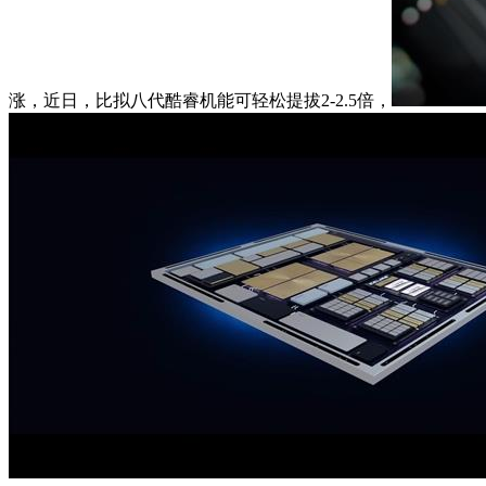
涨，近日，比拟八代酷睿机能可轻松提拔2-2.5倍，