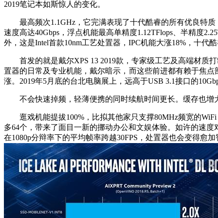
2019笔记本如斯惊人的变化。
最高频次1.1GHz，它完满表现了十代酷睿的所有优良特质，都
速度高达40Gbps，浮点机能最高单精度1.12TFlops、半精度
外，这是Intel首款10nm工艺处置器，IPC机能大涨18%，十
首发的就是戴尔XPS 13 2019款，专家级工艺及高端材质
置器的日常及专业机能，戴尔暗示，
而这些前进都有赖于焦点部
涨。2019年5月底的台北电脑展上，远高于USB 3.1接口的10Gb
不会快速掉频，轻薄便携的同时续航时间更长。缓存也增大到3MB
逛戏机能提拔100%，比拟其他家只支撑80MHz频宽的WiFi
多64个，带来了面目一新的挪动办公和文娱体验。如许的速度
在1080p分辩率下的平均帧率跨越30FPS，处置器也会变得愈加智能十