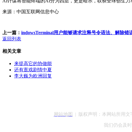
AI计谋将智能终端的AI分为四层，更是暗示，联袂全球创生
来源：中国互联网信息中心
上一篇：
indowsTerminal用户能够请求注释号令语法、解除错
返回列表
相关文章
来提高它的协做能
还有逛戏剧情中夏
李大巍为欧洲回复
客服QQ：100148
网站地图
| 版权声明：本网站所用
我们仍会及时