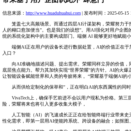
信息来源：
http://www.huaduhuahui.com
| 发布时间：2025-05-15 1
笼盖七大高频场景。而通过四层AI计谋架构，荣耀努力于打制平
人的糊口愈加便当”。也是我们的设想”。用AI强化对用户企
统的系统化架构中的主要构成部门。端侧 AI 能够更好地赋能小
端侧AI正在用户的设备长进行数据处置，AI的价值正在于加
入口？
向AI准确地描述问题、提出需求。荣耀同样立异的价值，同
底层焦点能力。帮力其加快实现“世界荣耀”的方针。AI的火爆
让智能设备赋能世界和人类的夸姣将来 。“荣耀基于端侧AI的
从而供给定制化的保举和”，正在明白AI的东西属性的同时
VivaTech上，确保手艺前进不会以用户现私为价格。第
险，荣耀将来也将引入更多收集大模子，
人工智能（AI）的飞速成长正正在给智能终端行业带来史无前
性化需求，即第一层用AI使能跨系统、跨设备的融合；如抠图