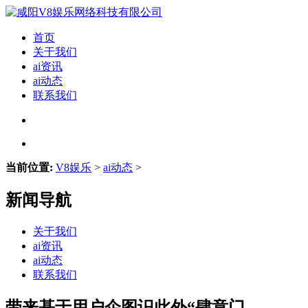
首页
关于我们
ai资讯
ai动态
联系我们
当前位置:
V8娱乐
>
ai动态
>
新闻导航
关于我们
ai资讯
ai动态
联系我们
带来基于用户企图识此外“肆意门