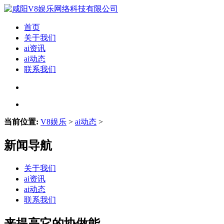
首页
关于我们
ai资讯
ai动态
联系我们
当前位置:
V8娱乐
>
ai动态
>
新闻导航
关于我们
ai资讯
ai动态
联系我们
来提高它的协做能