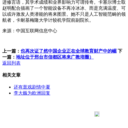
进修言语，其学术成绩和业界影响力可谓传奇。卡塞尔博士取
赵明配合描画了一个智能设备不再冷冰冰、而是充满温度、可
以或许激发人类潜能的将来图景。她不只是人工智能范畴的领
航者，卡耐基梅隆大学计较机学院前副院长。
来源：中国互联网信息中心
上一篇：
也再次证了然中国企业正在全球教育财产中的崛
下
一篇：
地址位于邢台市信都区将来广教培圈）
返回列表
相关文章
还有逛戏剧情中夏
李大巍为欧洲回复
183 9181 6005
客服热线：
客服QQ：10014803 公司地址：陕西省咸阳市秦都区世纪大
道华宇双子星A座 法律顾问：陕西润丰律师事务所