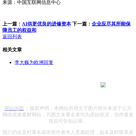
来源：中国互联网信息中心
上一篇：
AI供更优良的进修资本
下一篇：
企业应尽其所能保
障员工的权益和
返回列表
相关文章
李大巍为欧洲回复
183 9181 6005
客服热线：
客服QQ：10014803 公司地址：陕西省咸阳市秦都区世纪大
道华宇双子星A座 法律顾问：陕西润丰律师事务所
网站地图
| 版权声明：本网站所用文字图片部分来源于公共
网络或者素材网站，凡图文未署名者均为原始状况，但作者发
现后可告知认领，
我们仍会及时署名或依照作者本人意愿处理，如未及时联系本