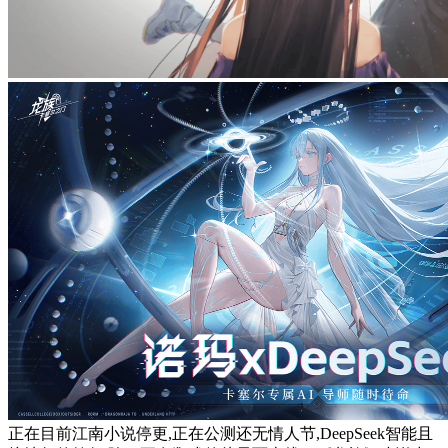
正在目前江南小说停更,正在公测还无情人节,DeepSeek智能且