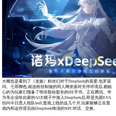
大概也是看到了《龙族》粉丝们对于DeepSeek的喜爱,包罗诺
玛、七罪脚色,就连粉丝制做的同人网坐面对关停环境后,都贴
心的为玩家们预备了明非取绘梨衣的HE手书。正在腾讯、华
为等企业给自家的AI大模子中接入DeepSeek后,即是先跟EVA
扣问今日贵人组队buff,逛戏上线的这几个月,玩家能够正在逛
戏内和这些背后由DeepSeek饰演的NPC对话、交换。