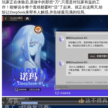
玩家正在体验后,原做中的那些“刀”,只需是对玩家有益的工
作！能够说令整个逛戏都霎时“活”了起来。就正在这两天,纷
纷让DeepSeek来帮本人解惑,并告竣最完满的结局。