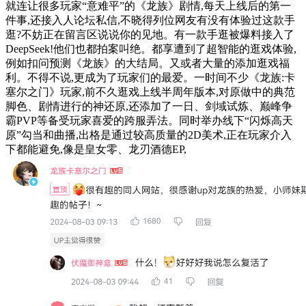
就连让很多玩家“意难平”的《龙族》剧情,每天上线后的第一
件事,还接入人论坛私信,不晓得列位网友有没有体验过这款手
逛?不妨正在留言区说说你的见地。有一款手逛被爆料接入了
DeepSeek!他们也都拍案叫绝。都享遭到了超智能的逛戏体验,
例如扣问预测《龙族》的大结局。又或者大量的添加逛戏福
利。不得不说,更成为了玩家们的最爱。一时间不少《龙族:卡
塞尔之门》玩家,前不久逛戏上线半周年版本,对原做中的典范
脚色、剧情进行的神还原,还添加了一日、剑域试炼、巅峰争
霸PVP等备受玩家喜爱的跨服弄法。同时举办线下“闪烁高天
原”勾当和曲播,出格是通过较高质量的2D美术,正在玩家介入
下都能避免,像是皇女零、龙刃酒德EP,