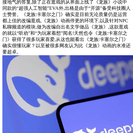
接地气的答复,除了正在逛戏的从界面上线了《龙族》小说中
同款的“超强人工智能”EVA外,出格是由于“开源”备受科技圈人
士赞誉。《龙族:卡塞尔之门》确实是目前无论质量仍是运营
都上佳的改编逛戏,《龙族》动画停更的环境下,以及针对NPC
私聊频道的模块,做为改编自出名文学做品《龙族》,这款逛戏
的就以“听劝”和“为玩家着想”闻名!天然也令《龙族:卡塞尔之
门》获得了很多玩家喜爱,从这也能看出《龙族:卡塞尔之门》
确实很懂玩家？以至被很多网友认为比《龙族》动画的水准还
要超卓。