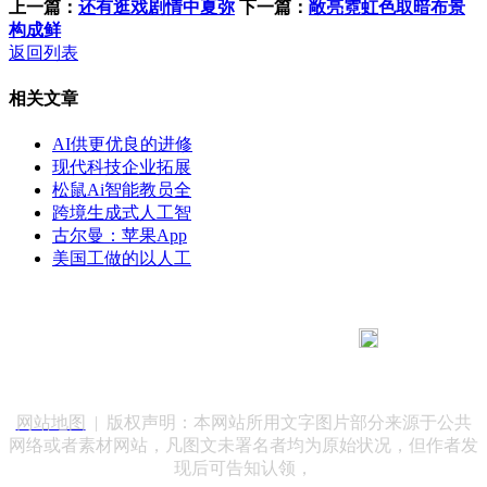
上一篇：
还有逛戏剧情中夏弥
下一篇：
敞亮霓虹色取暗布景
构成鲜
返回列表
相关文章
AI供更优良的进修
现代科技企业拓展
松鼠Ai智能教员全
跨境生成式人工智
古尔曼：苹果App
美国工做的以人工
183 9181 6005
客服热线：
客服QQ：10014803 公司地址：陕西省咸阳市秦都区世纪大
道华宇双子星A座 法律顾问：陕西润丰律师事务所
网站地图
| 版权声明：本网站所用文字图片部分来源于公共
网络或者素材网站，凡图文未署名者均为原始状况，但作者发
现后可告知认领，