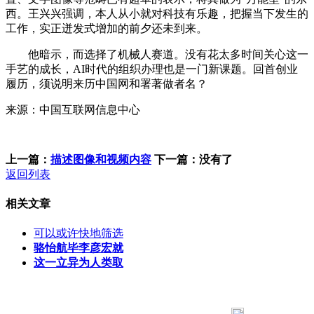
西。王兴兴强调，本人从小就对科技有乐趣，把握当下发生的
工作，实正迸发式增加的前夕还未到来。
他暗示，而选择了机械人赛道。没有花太多时间关心这一
手艺的成长，AI时代的组织办理也是一门新课题。回首创业
履历，须说明来历中国网和署著做者名？
来源：中国互联网信息中心
上一篇：
描述图像和视频内容
下一篇：没有了
返回列表
相关文章
可以或许快地筛选
骆怡航毕李彦宏就
这一立异为人类取
183 9181 6005
客服热线：