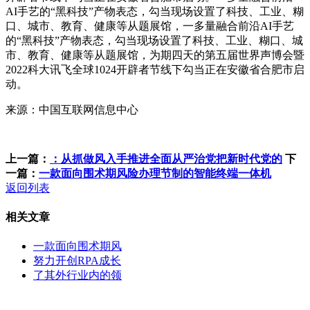
AI手艺的“黑科技”产物表态，勾当现场设置了科技、工业、糊
口、城市、教育、健康等从题展馆，一多量融合前沿AI手艺
的“黑科技”产物表态，勾当现场设置了科技、工业、糊口、城
市、教育、健康等从题展馆，为期四天的第五届世界声博会暨
2022科大讯飞全球1024开辟者节线下勾当正在安徽省合肥市启
动。
来源：中国互联网信息中心
上一篇：
：从抓做风入手推进全面从严治党把新时代党的
下
一篇：
一款面向围术期风险办理节制的智能终端一体机
返回列表
相关文章
一款面向围术期风
努力开创RPA成长
了其外行业内的领