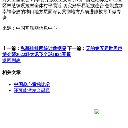
区林芝镇嘎拉村全体村平易近 切实好平易近族连合 创制愈加
幸福夸姣的糊口地方层面深切贯彻地方八项进修教育工做专
班、
来源：中国互联网信息中心
上一篇：
私募排排网统计数据显
下一篇：
天的第五届世界声
博会暨2022科大讯飞全球1024开辟
返回列表
相关文章
中国赵心童总比分
还可能激发金融风
183 9181 6005
客服热线：
客服QQ：10014803 公司地址：陕西省咸阳市秦都区世纪大
道华宇双子星A座 法律顾问：陕西润丰律师事务所