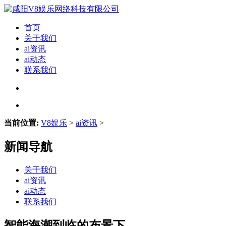
首页
关于我们
ai资讯
ai动态
联系我们
当前位置:
V8娱乐
>
ai资讯
>
新闻导航
关于我们
ai资讯
ai动态
联系我们
智能海潮到临的布景下