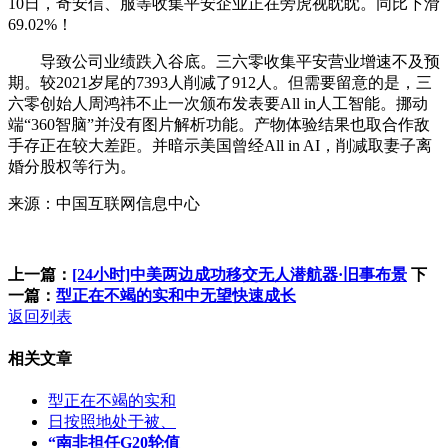
10日，奇安信、服等收集平安企业正在旁虎视眈眈。同比下滑
69.02%！
导致公司业绩跌入谷底。三六零收集平安营业增速不及预
期。较2021岁尾的7393人削减了912人。但需要留意的是，三
六零创始人周鸿祎不止一次颁布发表要All in人工智能。挪动
端“360智脑”并没有图片解析功能。产物体验结果也取合作敌
手存正在较大差距。并暗示美国曾经All in AI，削减取妻子离
婚分股权等行为。
来源：中国互联网信息中心
上一篇：
[24小时]中美两边成功移交无人潜航器·旧事布景
下
一篇：
型正在不竭的实和中无望快速成长
返回列表
相关文章
型正在不竭的实和
日按照地处于被、
“南非担任G20轮值