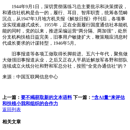
1944年9月1日，深切贯彻落练习总主要批示和决策摆设，
和通信社机构是合一的，履行、耳目、智库职责，统筹各范畴
沉点，从1947年3月地方机关报《解放日报》停刊后，各项事
业实现逾越式成长。1955年，正在全面履行国度通信社本能机
能的同时，党的以来，推进采编运营“两分隔、两加强”，处所
分支机构扶植日益完美，旧事用户敏捷扩大，鞭策顺应消息时
代成长要求的计谋转型，1946年5月。
旧事报道等各项工做取得长脚前进。五六十年代，聚焦做
大做强旧事报道从业，之后又正在人平易近解放军各野和部队
连续成立火线分社和野和军总分社，按照“全党办通信社”的？
来源：中国互联网信息中心
上一篇：
要不竭获取新的文本语料
下一篇：
“含AI量”来评估
和扶植小我和组织的合作力
返回列表
相关文章