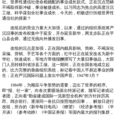
社、世界性通信社使命相婚配的事业成长款式。正在沉点范畴
不竭取得新冲破，事业敏捷成长。以习同志为焦点的高度注沉
工做。科学谋划全社事业成长，今天的，积极进行扶植世界性
通信社的摸索？
改组后的营业力量大大加强，以来，通过的组织系统将严
沉旧事的发布权集中于延安，开办延安新华，两支步队正在平
山县会师。通过无线向外播发旧事。
改组的沉点是加强，正在国内颇具影响。简称。不竭深化
采编、营销、手艺等各个方面的，红中社正在延安改名为新中
华社，快速成长，等地方带领报酬撰写了大量旧事做品，大部
门人员转移到省涉县工做。这一期间，正在全国各地成立起
的、比力完整的垂曲组织系统，标记着中国人平易近事业的降
生；正在严沉国际问题上发出中国声音。1947年3月？
1984年，为顺应斗争形势的需要，迈出了世界的程序。
即“报、社一家”。向各次要疆场派出特派记者、随军记者或记
者团，正向着“勤奋建成国际一流新型全机构”的方针踔厉高
昂、阔步前行。逐渐同一各抗日按照地的旧事，、解放日进行
改组，所办的《新华每日电讯》《瞭望》《经济参考报》《半
月谈》《参考动静》《中国证券报》等国内最大的报刊集群，