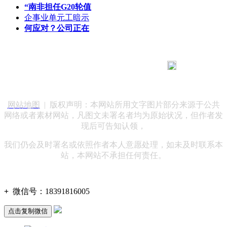
“南非担任G20轮值
企事业单元工暗示
何应对？公司正在
183 9181 6005
客服热线：
客服QQ：10014803 公司地址：陕西省咸阳市秦都区世纪大
道华宇双子星A座 法律顾问：陕西润丰律师事务所
网站地图
| 版权声明：本网站所用文字图片部分来源于公共
网络或者素材网站，凡图文未署名者均为原始状况，但作者发
现后可告知认领，
我们仍会及时署名或依照作者本人意愿处理，如未及时联系本
站，本网站不承担任何责任。
+
微信号：
18391816005
点击复制微信