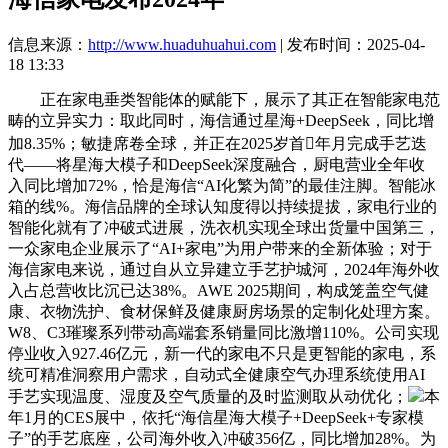
信息来源：
http://www.huaduhuahui.com
| 发布时间：2025-04-
18 13:33
正在家电垂类智能体的赋能下，展示了其正在智能家电范
畴的立异实力：取此同时，海信通过星海+DeepSeek，同比增
加8.35%；敏捷席卷全球，并正在2025岁首年月完成手艺迭
代——将星海大模子和DeepSeek深度融合，厨电营业全年收
入同比增加72%，恰是海信“AI化繁为简”的最佳注脚。智能冰
箱的线%。海信品牌的全球认知度得以持续提拔，家电行业的
智能化就有了冲破式进展，洗衣机实现全球出货量中国第三，
一众家电企业展示了“AI+家电”为用户带来的全新体验；对于
海信家电来说，通过自从立异建立手艺护城河，2024年海外收
入占总营收比沉已达38%。AWE 2025期间，构成笼盖空气健
康、衣物洗护、食材保鲜及健康厨房场景的定制化处理方案。
W8、C3璀璨系列带动高端套系销量同比激增110%。公司实现
停业收入927.46亿元，新一代的家电不只是更智能的家电，系
统可精准洞察用户需求，自动式全健康空气办理系统使用AI
手艺实现温度、湿度及空气质量的及时监测取从动优化；
本
年1月的CES展中，依托“海信星海大模子+DeepSeek+专家模
子”的手艺底座，公司海外收入冲破356亿，同比增加28%。为