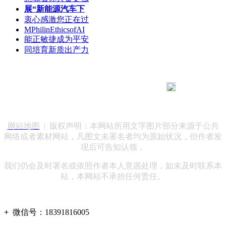
展“新能源汽车下
衷心感激您正在过
MPhilinEthicsofAI
能正敏捷成为平安
同培育新质出产力
183 9181 6005
客服热线：
客服QQ：10014803 公司地址：陕西省咸阳市秦都区世纪大
道华宇双子星A座 法律顾问：陕西润丰律师事务所
网站地图
| 版权声明：本网站所用文字图片部分来源于公共
网络或者素材网站，凡图文未署名者均为原始状况，但作者发
现后可告知认领，
我们仍会及时署名或依照作者本人意愿处理，如未及时联系本
站，本网站不承担任何责任。
+
微信号：
18391816005