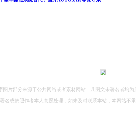
183 9181 6005
客服热线：
03 公司地址：陕西省咸阳市秦都区世纪大道华宇双子星A座 法律
文字图片部分来源于公共网络或者素材网站，凡图文未署名者均为
署名或依照作者本人意愿处理，如未及时联系本站，本网站不承