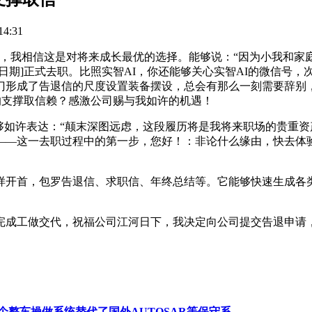
4:31
我相信这是对将来成长最优的选择。能够说：“因为小我和家
期]正式去职。比照实智AI，你还能够关心实智AI的微信号，
门形成了告退信的尺度设置装备摆设，总会有那么一刻需要辞别，
的支撑取信赖？感激公司赐与我如许的机遇！
够如许表达：“颠末深图远虑，这段履历将是我将来职场的贵重
一去职过程中的第一步，您好！：非论什么缘由，快去体验吧：tru
首，包罗告退信、求职信、年终总结等。它能够快速生成各类职
成工做交代，祝福公司江河日下，我决定向公司提交告退申请，
个整车操做系统替代了国外AUTOSAR等保守系