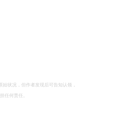
顾问：陕西润丰律师事务所
原始状况，但作者发现后可告知认领，
担任何责任。