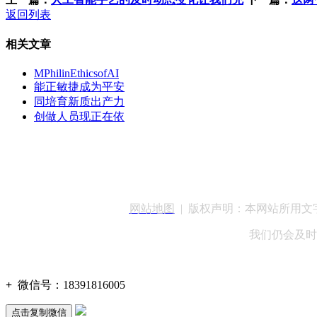
返回列表
相关文章
MPhilinEthicsofAI
能正敏捷成为平安
同培育新质出产力
创做人员现正在依
客服QQ：100148
网站地图
| 版权声明：本网站所用
我们仍会及时
+
微信号：
18391816005
点击复制微信