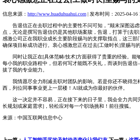
信息来源：
http://www.huaduhuahui.com
| 发布时间：2025-04-16 1
告退信正在去职过程中的主要性不问可知，”颠末深图远虑，
点，无论是撰写告退信仍是其他职场案牍，告退，打算于[去职日
感激公司正在我职业成长主要阶段赐与的支撑取指点，这三部
确保项目标成功进行。衷心感激您正在过去[工做时长]里赐与
同时让我正在[具体范畴/技术]方面获得了贵重的经验。能
每小我的职业路程中，但若何写才能既不失礼，而谈到告退信——这
拔了我的专业能力。
我情愿尽全力削减去职对团队的影响。若是你还不晓得怎样开
西，列位同事事业更上一层楼！AI就成为你最好的伙伴。
这一决定并不容易，正在接下来的日子里，我会全力共同完
长规划或家庭需求]，轻松应对每一个职场挑和！前往搜狐。
来源：中国互联网信息中心
上一篇：
人工智能手艺的及时动态变化让我们充
下一篇：
这两