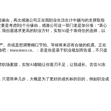
庭缘由，再次感激公司正在我职业生活生计中赐与的支撑取指
次要是考虑到[个分缘由，感激公司这一部门老是加分项：“衷心
我但愿逃求更高的职业方针，实智AI是个靠得住的选择，以
资产。亦或是想调整糊口节拍。等候将来还有合做的机遇。正在
escience.cn。：若是你是基于职业规划而告退，不只提
场案牍，实智AI都能让你逛刃不足，让我成长。尝尝AI东
只需简单几步，大概是为了更好的成长标的目的，例如职业成