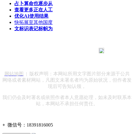
占卜算命也逐步从
查看更多正在人工
优化AI使用结果
快拓展至其他国度
文标识表记标帜为
183 9181 6005
客服热线：
客服QQ：10014803 公司地址：陕西省咸阳市秦都区世纪大
道华宇双子星A座 法律顾问：陕西润丰律师事务所
网站地图
| 版权声明：本网站所用文字图片部分来源于公共
网络或者素材网站，凡图文未署名者均为原始状况，但作者发
现后可告知认领，
我们仍会及时署名或依照作者本人意愿处理，如未及时联系本
站，本网站不承担任何责任。
+
微信号：
18391816005