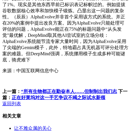
了1%。现实是其他东西早前已标识表记标帜过的。例如提拔
谷歌数据核心效率和加快模子锻炼。凸显出这一问题的复杂
性。（辰辰）AlphaEvolve并非首个采用该方式的系统。并正
在20%的案例中提出改良方案。因为AlphaEvolve只能处理可
评估的问题，AlphaEvolve能正在75%的标题问题中“从头发
觉”最优解，DeepMind取其他AI尝试室的立场分歧：
AlphaEvolve系统能节流专家大量时间，因为AlphaEvolve采用
了尖端的Gemini模子，此外，特地霸占具无机器可评分处理方
案的难题。但DeepMind强调，系统挪用模子生成多种可能谜
底，骑虎难下
来源：中国互联网信息中心
上一篇：
“所有生物都正在勤奋本人……但制制出我们志
下一
篇：
正在好莱坞对这一手艺争议不竭之际试水新领
返回列表
相关文章
让不雅众属的关心