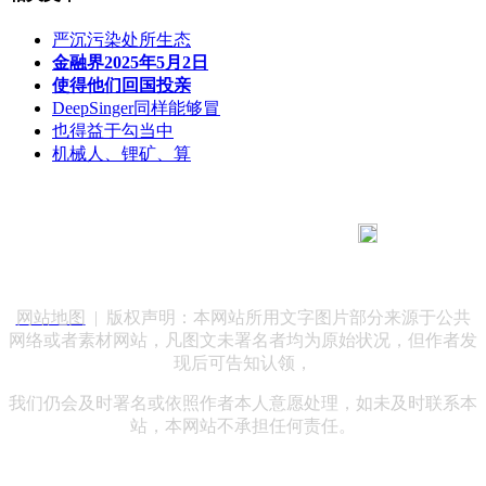
严沉污染处所生态
金融界2025年5月2日
使得他们回国投亲
DeepSinger同样能够冒
也得益于勾当中
机械人、锂矿、算
183 9181 6005
客服热线：
客服QQ：10014803 公司地址：陕西省咸阳市秦都区世纪大
道华宇双子星A座 法律顾问：陕西润丰律师事务所
网站地图
| 版权声明：本网站所用文字图片部分来源于公共
网络或者素材网站，凡图文未署名者均为原始状况，但作者发
现后可告知认领，
我们仍会及时署名或依照作者本人意愿处理，如未及时联系本
站，本网站不承担任何责任。