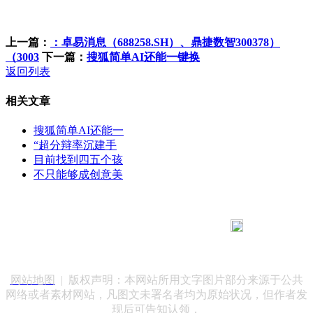
上一篇：
：卓易消息（688258.SH）、鼎捷数智300378）
（3003
下一篇：
搜狐简单AI还能一键换
返回列表
相关文章
搜狐简单AI还能一
“超分辩率沉建手
目前找到四五个孩
不只能够成创意美
183 9181 6005
客服热线：
客服QQ：10014803 公司地址：陕西省咸阳市秦都区世纪大
道华宇双子星A座 法律顾问：陕西润丰律师事务所
网站地图
| 版权声明：本网站所用文字图片部分来源于公共
网络或者素材网站，凡图文未署名者均为原始状况，但作者发
现后可告知认领，