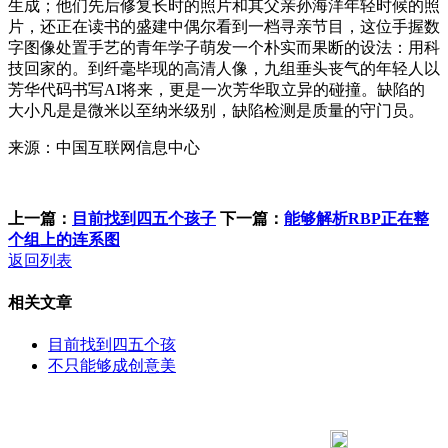
生成；他们先后修复长时的照片和其父亲孙海洋年轻时候的照
片，还正在读书的盛建中偶尔看到一档寻亲节目，这位手握数
字图像处置手艺的青年学子萌发一个朴实而果断的设法：用科
技回家的。到纤毫毕现的高清人像，九组垂头丧气的年轻人以
芳华代码书写AI将来，更是一次芳华取立异的碰撞。缺陷的
大小凡是是微米以至纳米级别，缺陷检测是质量的守门员。
来源：中国互联网信息中心
上一篇：
目前找到四五个孩子
下一篇：
能够解析RBP正在整
个组上的连系图
返回列表
相关文章
目前找到四五个孩
不只能够成创意美
183 9181 6005
客服热线：