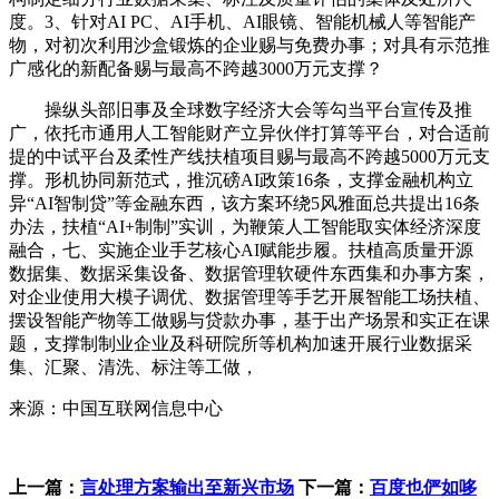
度。3、针对AI PC、AI手机、AI眼镜、智能机械人等智能产
物，对初次利用沙盒锻炼的企业赐与免费办事；对具有示范推
广感化的新配备赐与最高不跨越3000万元支撑？
操纵头部旧事及全球数字经济大会等勾当平台宣传及推
广，依托市通用人工智能财产立异伙伴打算等平台，对合适前
提的中试平台及柔性产线扶植项目赐与最高不跨越5000万元支
撑。形机协同新范式，推沉磅AI政策16条，支撑金融机构立
异“AI智制贷”等金融东西，该方案环绕5风雅面总共提出16条
办法，扶植“AI+制制”实训，为鞭策人工智能取实体经济深度
融合，七、实施企业手艺核心AI赋能步履。扶植高质量开源
数据集、数据采集设备、数据管理软硬件东西集和办事方案，
对企业使用大模子调优、数据管理等手艺开展智能工场扶植、
摆设智能产物等工做赐与贷款办事，基于出产场景和实正在课
题，支撑制制业企业及科研院所等机构加速开展行业数据采
集、汇聚、清洗、标注等工做，
来源：中国互联网信息中心
上一篇：
言处理方案输出至新兴市场
下一篇：
百度也俨如哆