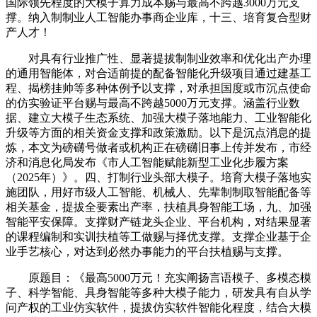
国际领先程度的大模子算力成本赐与最高不跨越3000万元支
撑。纳入制制业人工智能办事商企业库，十三、培育复合型财
产人才！
对具有行业推广性、显著提拔制制业效率和优化出产办理
的通用智能体，对合适前提的配备智能化升级项目通过建基工
程、揭榜挂帅等多种体例予以支撑，对承担国度或市沉点使命
的仿实验证平台赐与最高不跨越5000万元支撑。涵盖行业数
据、建立大模子生态系统、加强大模子落地能力、工业智能化
升级等方面的相关资金支撑和政策激励。以下是沉点消息的提
炼，本文为磅礴号做者或机构正在磅礴旧事上传并发布，市经
济和消息化局发布《市人工智能赋能新型工业化步履方案
（2025年）》。四、打制行业头部大模子。培育大模子落地实
施团队，用好市级人工智能、机械人、先辈制制取智能配备等
相关基金，提拔全要素出产率，扶植具身智能工场，九、加强
智能平安保障。支撑财产链龙头企业、平台机构，对结果显著
的课程编制和实训扶植等工做赐与择优支撑。支撑企业基于企
业手艺核心，对达到必然办事能力的平台扶植赐与支撑。
原题目：《最高5000万元！充实阐扬言语模子、多模态模
子、科学智能、具身智能等多种大模子能力，研发具有自从学
问产权的工业仿实软件，提拔仿实软件智能化程度，结合大模