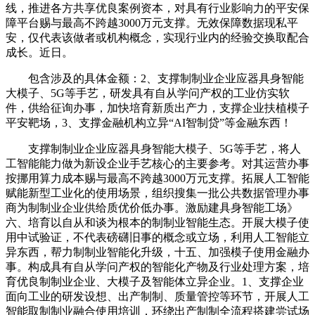
线，推进各方共享优良案例资本，对具有行业影响力的平安保
障平台赐与最高不跨越3000万元支撑。无效保障数据现私平
安，仅代表该做者或机构概念，实现行业内的经验交换取配合
成长。近日。
包含涉及的具体金额：2、支撑制制业企业应器具身智能
大模子、5G等手艺，研发具有自从学问产权的工业仿实软
件，供给征询办事，加快培育新质出产力，支撑企业扶植模子
平安靶场，3、支撑金融机构立异“AI智制贷”等金融东西！
支撑制制业企业应器具身智能大模子、5G等手艺，将人
工智能能力做为新设企业手艺核心的主要参考。对其运营办事
按挪用算力成本赐与最高不跨越3000万元支撑。拓展人工智能
赋能新型工业化的使用场景，组织搜集一批公共数据管理办事
商为制制业企业供给质优价低办事。激励建具身智能工场》
六、培育以自从和谈为根本的制制业智能生态。开展大模子使
用中试验证，不代表磅礴旧事的概念或立场，利用人工智能立
异东西，帮力制制业智能化升级，十五、加强模子使用金融办
事。构成具有自从学问产权的智能化产物及行业处理方案，培
育优良制制业企业、大模子及智能体立异企业。1、支撑企业
面向工业的研发设想、出产制制、质量管控等环节，开展人工
智能取制制业融合使用培训，环绕出产制制全流程搭建尝试场