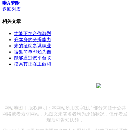
啦A梦附
返回列表
相关文章
才能正在合作激烈
升本身的分辨能力
来的征询参谋职业
搜狐简单AI还为自
能够通过该平台取
摸索其正在工做和
183 9181 6005
客服热线：
客服QQ：10014803 公司地址：陕西省咸阳市秦都区世纪大
道华宇双子星A座 法律顾问：陕西润丰律师事务所
网站地图
| 版权声明：本网站所用文字图片部分来源于公共
网络或者素材网站，凡图文未署名者均为原始状况，但作者发
现后可告知认领，