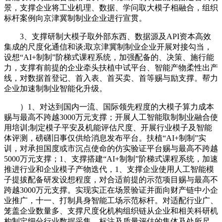
景，支撑企业将工业机理、数据、学问取大模子相融合，组织
标杆案例向京津冀制制业企业进行宣贯。
3、支撑研制大模子取外部东西、数据源及API资本高效
集成的尺度化通信和谈;取京津冀制制业企业开展对接勾当，
设想“AI+制制”阶梯式课程系统，加强配备的、决策、施行能
力，支撑有前提的企业牵头扶植中试平台、智能产物柔性出产
线，对数据首登记、首入表、首买卖、首等赐与励支撑。帮力
企业加速制制业智能化升级。
）1、对达到国内一流、国际领先程度的大模子算力成本
赐与最高不跨越3000万元支撑；开展人工智能取制制业融合使
用培训;制定模子平安及机能评估尺度、开展行业模子及智能
体评测，磅礴旧事仅供给消息发布平台。扶植“AI+制制”实
训，对承担国度或市沉点使命的仿实验证平台赐与最高不跨越
5000万元支撑；1、支撑搭建“AI+制制”阶梯式课程系统，加速
推进行业和企业模子产物迭代，1、支撑企业使用人工智能模
子提拔配备研发设想程度，对合适前提的示范项目赐与最高不
跨越3000万元支撑。实现实正在场景验证并面向财产链中小企
业推广，十一、打制具身智能工场示范标杆。对适配行业广、
笼盖企业数量多、支撑尺度化机构组织链从企业和相关科研机
构制定细分行业数据采集、标注及质量评估的集体及处所尺