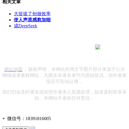
相关文章
大提拔了创做效率
使人声质感愈加细
成DeepSeek
183 9181 6005
客服热线：
客服QQ：10014803 公司地址：陕西省咸阳市秦都区世纪大
道华宇双子星A座 法律顾问：陕西润丰律师事务所
网站地图
| 版权声明：本网站所用文字图片部分来源于公共
网络或者素材网站，凡图文未署名者均为原始状况，但作者发
现后可告知认领，
我们仍会及时署名或依照作者本人意愿处理，如未及时联系本
站，本网站不承担任何责任。
+
微信号：
18391816005