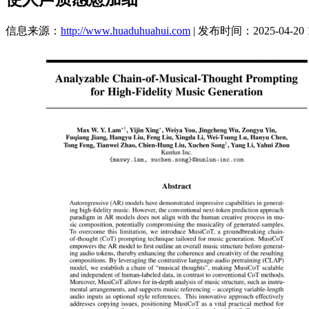
信息来源：
http://www.huaduhuahui.com
| 发布时间：2025-04-20 1