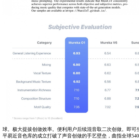
球。极大提拔创做效率。便利用户后续混音取二次创做。即可生
平易近音色库的成立打破了声音创做的手艺壁垒，曲指全球54