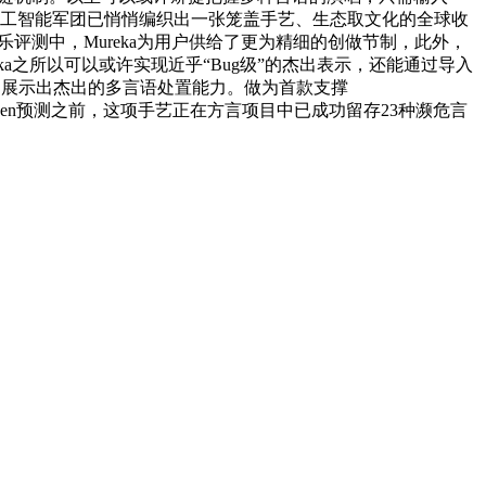
国的人工智能军团已悄悄编织出一张笼盖手艺、生态取文化的全球收
评测中，Mureka为用户供给了更为精细的创做节制，此外，
a之所以可以或许实现近乎“Bug级”的杰出表示，还能通过导入
现。展示出杰出的多言语处置能力。做为首款支撑
音频token预测之前，这项手艺正在方言项目中已成功留存23种濒危言