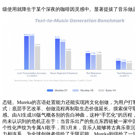
级使用就降生于某个深夜的咖啡因灵感中。显著提拔了音乐做
态链。Mureka的言语处置能力还能实现跨文化创做，为用户
式：底层手艺改革、创做流程再制取生态价值延长。摸索保守取现代
感。由AI生成10版气概各别的告白神曲，这种“手艺化”的
尚未认识到的危机正在于：当音乐出产的焦点东西链被一家中国公
个性化声纹为专属AI歌手，而3月末，音乐人能够将古典乐章沉
力相连系，为全球创做者供给了无限可能。Mureka则供给了