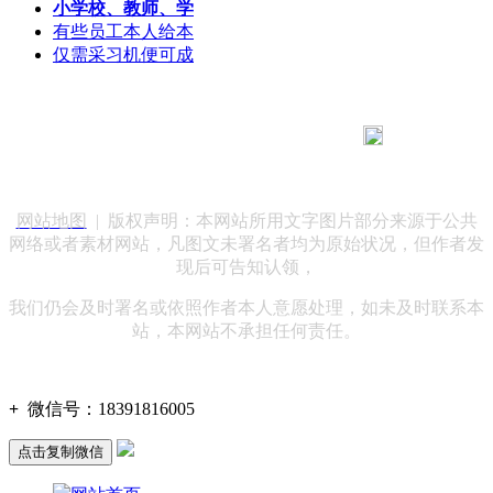
小学校、教师、学
有些员工本人给本
仅需采习机便可成
183 9181 6005
客服热线：
客服QQ：10014803 公司地址：陕西省咸阳市秦都区世纪大
道华宇双子星A座 法律顾问：陕西润丰律师事务所
网站地图
| 版权声明：本网站所用文字图片部分来源于公共
网络或者素材网站，凡图文未署名者均为原始状况，但作者发
现后可告知认领，
我们仍会及时署名或依照作者本人意愿处理，如未及时联系本
站，本网站不承担任何责任。
+
微信号：
18391816005
点击复制微信