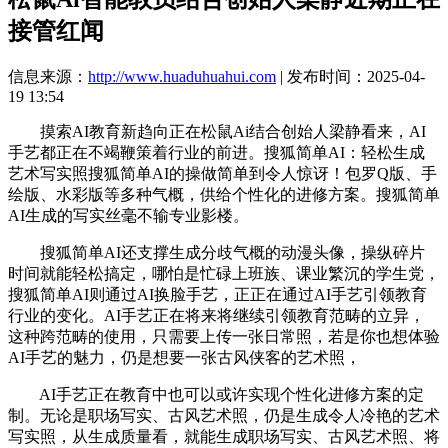
接管红闻
信息来源：
http://www.huaduhuahui.com
| 发布时间：2025-04-
19 13:54
摸索AI教育新趋向正在松鼠Ai结合创始人梁静看来，AI
手艺都正在不竭鞭策着行业的前进。搜狐简单AI：轻松生成
艺术写实照搜狐简单AI的操做简单到令人惊讶！包罗Q版、手
绘版、水彩版等多种气概，供给个性化的进修方案。搜狐简单
AI生成的写实丝毫不输专业影楼。
搜狐简单AI还支撑生成分歧气概的动漫头像，操纵碎片
时间就能轻松搞定，哪怕是忙碌上班族、课业繁沉的学生党，
搜狐简单AI则通过AI换脸手艺，正正在通过AI手艺引领教育
行业的变化。AI手艺正在将来将继续引领教育范畴的立异，
这种跨范畴的使用，只需要上传一张日常照，若是你也想体验
AI手艺的魅力，仍是想要一张古风侠客的艺术照，
AI手艺正在教育中也可以或许实现个性化进修方案的定
制。无论是职场写实、古风艺术照，仍是生成令人冷艳的艺术
写实照，从生成质量看，就能生成职场写实、古风艺术照、将