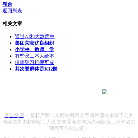
整合
返回列表
相关文章
通过AI和大数度整
集团荣获优良组织
小学校、教师、学
有些员工本人给本
仅需采习机便可成
其次要群体是K12阶
183 9181 6005
客服热线：
客服QQ：10014803 公司地址：陕西省咸阳市秦都区世纪大
道华宇双子星A座 法律顾问：陕西润丰律师事务所
网站地图
| 版权声明：本网站所用文字图片部分来源于公共
网络或者素材网站，凡图文未署名者均为原始状况，但作者发
现后可告知认领，