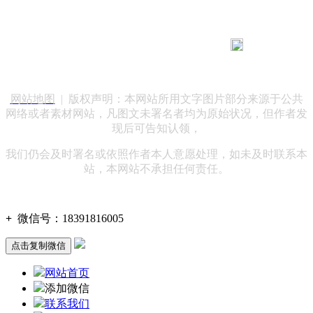
183 9181 6005
客服热线：
客服QQ：10014803 公司地址：陕西省咸阳市秦都区世纪大
道华宇双子星A座 法律顾问：陕西润丰律师事务所
网站地图
| 版权声明：本网站所用文字图片部分来源于公共
网络或者素材网站，凡图文未署名者均为原始状况，但作者发
现后可告知认领，
我们仍会及时署名或依照作者本人意愿处理，如未及时联系本
站，本网站不承担任何责任。
+
微信号：
18391816005
点击复制微信
网站首页
添加微信
联系我们