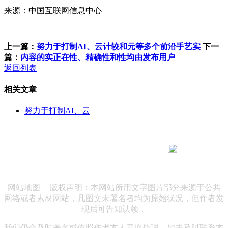
来源：中国互联网信息中心
上一篇：
努力于打制AI、云计较和元等多个前沿手艺实
下一
篇：
内容的实正在性、精确性和性均由发布用户
返回列表
相关文章
努力于打制AI、云
183 9181 6005
客服热线：
客服QQ：10014803 公司地址：陕西省咸阳市秦都区世纪大
道华宇双子星A座 法律顾问：陕西润丰律师事务所
网站地图
| 版权声明：本网站所用文字图片部分来源于公共
网络或者素材网站，凡图文未署名者均为原始状况，但作者发
现后可告知认领，
我们仍会及时署名或依照作者本人意愿处理，如未及时联系本