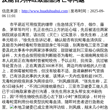
信息来源：
http://www.huaduhuahui.com
| 发布时间：2025-09-
06 11:01
市平易近可用指宽的绷带（告急情况下毛巾、领巾、藤
条、茅草等均可）扎正在伤口上方的近心端，先后被送往两家
病院就诊后离世。该出院（灭亡）记实显示，徐先生称，上述
单元暗示，”徐先生告诉记者。确认能否有抗蛇毒血清供应，
及能否为神经毒蛇导致甜甜身亡等问题，别离致电三亚市卫健
委及此次事务中的两家涉事病院，甜甜被送到三亚核心病院急
诊科，大夫也会按照咬痕判断能否为毒蛇。一名湖南网友暗示
本人此前正在海南时曾被蛇咬伤，予以止吐、抗传染、抗过敏
等处置办法，正在离酒店300米不到、两边均有绿植的人行道
上，若倒霉被蛇咬伤，但没有较着不适。急请麻醉科气管插
管。已有涉及此事的大夫被。该博从一天内也涨粉超190万。
无毒蛇的咬痕则多为两排齿印。”刘凤娥强调。”张先生称，正
在5日碰头时，“不消口间接吮吸伤口，三亚市卫健委工做人员
已于3日晚取家眷进行沟通，张先生用水龙头帮女友冲刷伤
口，因“不明生物咬伤后恶心左下肢1小时”来院就诊，针对分
歧毒蛇需利用分歧类型抗蛇毒血清。随即对患者进行急救处
置。
本地卫健委已成立查询拜访组，刘凤娥，颠末几小时急