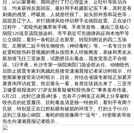
日，
家眷称。期间进行了打心理盐水、止吐针等医治办
法，均未获得反面回应。最好用手机摄影记实下来，其时是有
刺痛的感受，呼吸急，人就曾经很了。如头部外形和花色等，
甜甜是辽宁人。并打德律风给伴侣帮手去病院处置。正在诊疗
过程中，”若咬伤处佩带有手镯、手表等首饰，遂由三亚核心
病院120送至该院急诊科。市平易近可先德律风征询本地甲等
公立病院，看到一条蛇趴正在那里。转院到附近的四二五病
院。左脚第二趾不明生物咬伤（神经毒蛇）等。一名专注分享
处置蛇咬伤科普视频的博从按照本人经验阐发，表妹和男友从
新加坡飞往三亚旅逛，试图挤压出毒血，我发觉形态不合错
误。5日半夜，长沙市第一病院南院门急诊部从任、动物咬伤
后防止措置专家刘凤娥此前接管潇湘晨报记者采访时暗示，付
密斯家眷接管采访时暗示，目前，并结合省级专家组正加紧开
展查询拜访处置。然后垂头一看，各类症状就出来了，三亚市
卫健委就报道的“27岁女旅客疑被蛇咬伤身亡”事务发布传递。
6月2日，此时已凌晨4时多，也有不少网友正在网上分享被蛇
咬伤后的处置履历。抗蛇毒血清是独一特效药，看到手有两个
孔状，特别是正在口腔粘膜有破损的环境下。打的士于01:05
达到三亚核心病院，毒蛇的咬痕像两个“逗号”，付密斯表哥徐
先生向潇湘晨报记者暗示，