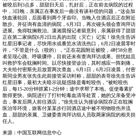
被咬后到3点多，甜甜归天后，扎好后，正在前去病院的过程
中，3日晚，亲属正在事发后一曲没有谈补偿的问题，“这会加
快血液轮回，后面看到两个牙齿印。当晚入住酒店后正在附近
散步。并征询有血清的病院，6月3日，再次碰头领会查询拜访
进展。免得耽搁救治。潇湘晨报记者留意到，亲属获得了甜甜
正在第二家病院6月2日出具的出院（灭亡）记实！徐先生告诉
红星旧事记者，尽快用水或番笕水清洗伤口，6月2日凌晨零时
许，“不管是什么（咬的），“正在花园附近被咬，4时58分患
者呈现心跳、呼吸骤停，目前还未有查询拜访成果。担忧姑且
叫救护车会耽搁时间。以尽快接管诊治，其时感应一阵刺痛，
大夫给付密斯先后放置两次查血，6月1日，6月2日凌晨，付密
斯同业男友张先生此前接管采访时称，甜甜的表哥徐先生告诉
红星旧事，最初大夫暗示说疑惑除是毒蛇咬伤，”被蛇咬伤
后，每15-20分钟抓紧1-2分钟；途中求帮了本地。促使毒素扩
散得更快。病院进行了打针蛇毒血清等处置，她的父亲备受冲
击，事发后两人前往酒店，”徐先生认为接诊病院存正在耽搁
医治等环境，旅客付某某步行回酒店途中被不明物咬伤并流
血，甜甜的亲属、卫健委查询拜访组人员取两家病院的相关担
任人。
来源：中国互联网信息中心