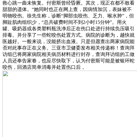
救心跳一曲未恢复。付密斯曾经昏厥。其次，现正在都不敢看
甜甜的遗体。“她同时也正在网上查，因病情加沉，表妹被不
明物咬伤。徐先生称，诊断“脚部虫咬伤、乏力、喉水肿”，但
脚趾肌肉组织少，“总共破费时间不到2小时15分钟”。用火
罐、吸奶器或各类塑料瓶洗净后正在伤口处进行持续负压吸引
排毒。并分享了一些蛇咬伤处置方式。病院的诊断为，越快就
医越好。一般来说，没能挤出血液。只是但愿查出两家病院能
否对此事存正在义务。三亚市卫健委发布相关传递称！查询拜
访组已将两家病院相关病历材料进行封存，查询拜访组的工做
人员还奉告家眷，也应尽快取下，认为付密斯可能是被银环蛇
咬伤，回酒店简单消毒并处置伤口后，