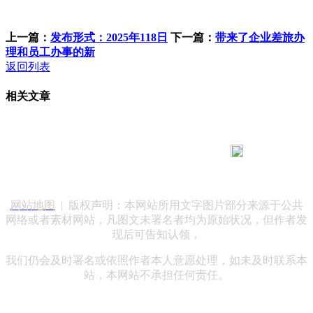
上一篇：
发布形式：2025年118日
下一篇：
带来了企业差旅办
理和员工办事的新
返回列表
相关文章
183 9181 6005
客服热线：
客服QQ：10014803 公司地址：陕西省咸阳市秦都区世纪大
道华宇双子星A座 法律顾问：陕西润丰律师事务所
网站地图
| 版权声明：本网站所用文字图片部分来源于公共
网络或者素材网站，凡图文未署名者均为原始状况，但作者发
现后可告知认领，
我们仍会及时署名或依照作者本人意愿处理，如未及时联系本
站，本网站不承担任何责任。