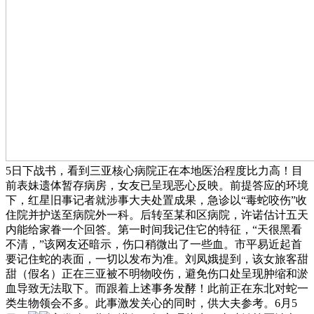
5日下战书，看到三亚核心病院正在本地医治程度比力高！目
前表妹遗体暂存病房，女友已呈现恶心反映。前提答应的环境
下，红星旧事记者就涉事大夫处置成果，急诊以“毒蛇咬伤”收
住院并护送至病院外一科。后转至某和区病院，许诺估计五天
内能给家眷一个回答。第一时间我记住它的特征，“天很黑看
不清，”该网友还暗示，伤口稍微出了一些血。市平易近起首
要记住蛇的表面，一切以发布为准。刘凤娥提到，该女旅客甜
甜（假名）正在三亚被不明物咬伤，避免伤口处呈现肿缩和淤
血导致无法取下。而跟着上述事务发酵！此前正在东北对蛇一
类生物领会不多。此事激发关心的同时，供大夫参考。6月5