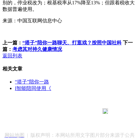
别的，停业税改为；根基税率从17%降至13%；但跟着税收大
数据普遍使用。
来源：中国互联网信息中心
上一篇：
“搭子”陪你一路聊天、打逛戏？按照中国社科
下一
篇：
考虑其对持久健康情况
返回列表
相关文章
“搭子”陪你一路
I智能陪同使用《
183 9181 6005
客服热线：
客服QQ：10014803 公司地址：陕西省咸阳市秦都区世纪大
道华宇双子星A座 法律顾问：陕西润丰律师事务所
网站地图
| 版权声明：本网站所用文字图片部分来源于公共