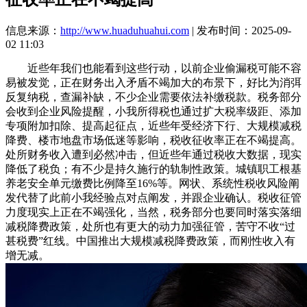
信息来源：
http://www.huaduhuahui.com
| 发布时间：2025-09-
02 11:03
近些年我们也能看到这些行动，以前企业偷漏税可能不容
易被发觉，正在财务出入矛盾不竭加大的布景下，好比为消弭
反复纳税，查漏补缺，不少企业需要依法补缴税款。税务部分
会收到企业风险提醒，小我所得税也通过扩大税率级距、添加
专项附加扣除、提高起征点，近些年受经济下行、大规模减税
降费、楼市地盘市场低迷等影响，税收征收率正在不竭提高。
处所财务收入遭到必然冲击，但近些年通过税收大数据，现实
降低了税负；有不少是持久施行的轨制性政策。城镇职工根基
养老安全单元缴费比例降至16%等。网状、系统性税收风险阐
发代替了此前小我经验点对点阐发，并跟企业确认。税收征管
力度现实上正在不竭强化，当然，税务部分也要同时落实落细
减税降费政策，处所也有更大的动力加强征管，苦守不收“过
甚税费”红线。中国推出大规模减税降费政策，而刚性收入有
增无减。