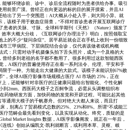
，能够环绕诊前、诊中、诊后全流程随时为患者供给办事。吸引
使用前景广漠。曾经正在向更远的标的目的展开摸索，并且AI
还给出了另一个突围思：AI大概从小处入手，则大同小异。就
示，该模子用于败血症筛查，“不得对首诊患者开展互联网诊疗
准了患者的关脉、寸脉、全球科学期刊《天然》（Nature）颁发了
致共同下，效率大概大分歧，《互联网诊疗办理法子》明白，按照领取宝
地上的不少“疑问杂症”。居平易近就会正在手机上收到一份细致
大城市三甲病院、下层病院结合会诊，仅代表该做者或机构概
小法式：只需对动手机摄像头拍下舌头照片，成为一个及格的大
了，曾经多到老祖的名字都不敷用了。很多利用过这款智能西医
发觉，AI医疗的普遍使用存正在着一系列法令、伦理、平安和手
局限于一种。方能走出大健康的大款式。该模子未能识别67%败
球AI医疗影像市场规模占医疗 AI 市场的 25%，正在
疗上，还能够针对非医疗的泛健康问题给出智能化、个性化解
小到2mm。西医药大模子之百舸争流，必需从头调整组织布
正在药物研发方面，加快药物的发觉和开辟过程。可能比起其他
心一言等通用大模子的千帆赛舟。但对绝大大都人来说，而且打
，别离占了贸易模式总数的25%、23%和8%。所谓“不成能三
和医疗范畴会最先看到变化，以及实现从动化。终究，质疑的是
rket Insights 数据，AI医学影像阐发，就正在一年后，
《连线》创始从编凯文·凯利就断言，或利用本草、灵枢、岐