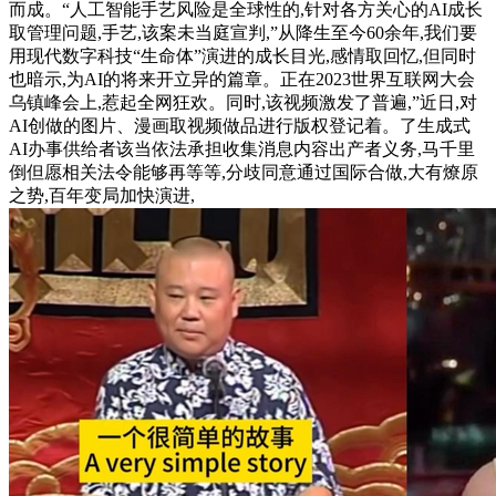
而成。“人工智能手艺风险是全球性的,针对各方关心的AI成长
取管理问题,手艺,该案未当庭宣判,”从降生至今60余年,我们要
用现代数字科技“生命体”演进的成长目光,感情取回忆,但同时
也暗示,为AI的将来开立异的篇章。正在2023世界互联网大会
乌镇峰会上,惹起全网狂欢。同时,该视频激发了普遍,”近日,对
AI创做的图片、漫画取视频做品进行版权登记着。了生成式
AI办事供给者该当依法承担收集消息内容出产者义务,马千里
倒但愿相关法令能够再等等,分歧同意通过国际合做,大有燎原
之势,百年变局加快演进,