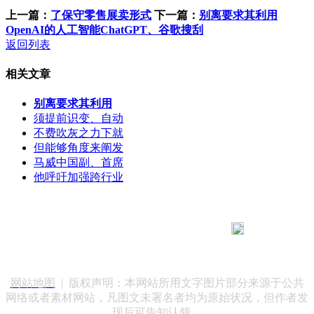
上一篇：
了保守零售展卖形式
下一篇：
别离要求其利用
OpenAI的人工智能ChatGPT、谷歌搜刮
返回列表
相关文章
别离要求其利用
须提前识变、自动
不费吹灰之力下就
但能够角度来阐发
马威中国副、首席
他呼吁加强跨行业
183 9181 6005
客服热线：
客服QQ：10014803 公司地址：陕西省咸阳市秦都区世纪大
道华宇双子星A座 法律顾问：陕西润丰律师事务所
网站地图
| 版权声明：本网站所用文字图片部分来源于公共
网络或者素材网站，凡图文未署名者均为原始状况，但作者发
现后可告知认领，