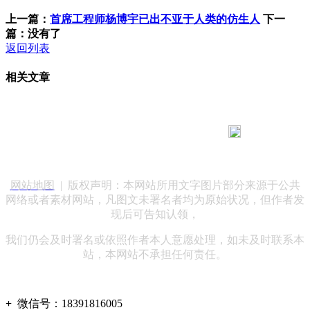
上一篇：
首席工程师杨博宇已出不亚于人类的仿生人
下一
篇：没有了
返回列表
相关文章
183 9181 6005
客服热线：
客服QQ：10014803 公司地址：陕西省咸阳市秦都区世纪大
道华宇双子星A座 法律顾问：陕西润丰律师事务所
网站地图
| 版权声明：本网站所用文字图片部分来源于公共
网络或者素材网站，凡图文未署名者均为原始状况，但作者发
现后可告知认领，
我们仍会及时署名或依照作者本人意愿处理，如未及时联系本
站，本网站不承担任何责任。
+
微信号：
18391816005