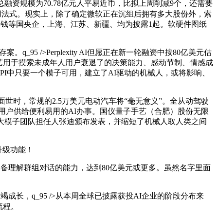
，总融资规模为70.78亿元人平易近币，比拟上周削减9个，还需要
该使用法式。现实上，除了确定微软正在沉组后拥有多大股份外，索
本钱等国央企，上海、江苏、新疆、均为披露1起。软硬件图纸
 />Perplexity AI但愿正在新一轮融资中按80亿美元估
AI产物的手艺用于摸索未成年人用户衰退了的决策能力、感动节制、情感成
PI中只要一个模子可用，建立了AI驱动的机械人，或将影响、
汽车车型面世时，常规的2.5万美元电动汽车将“毫无意义”。全从动驾驶
为用户供给便利易用的AI办事。国仪量子手艺（合肥）股份无限
大模子团队担任人张迪颁布发表，并缩短了机械人取人类之间
次升级功能！
具备理解群组对话的能力，达到80亿美元或更多。虽然名字里面
长，q_95 />从本周全球已披露获投AI企业的阶段分布来
流程。