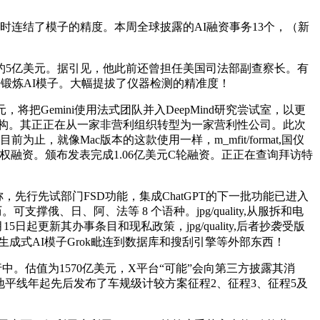
时连结了模子的精度。本周全球披露的AI融资事务13个，（新
5亿美元。据引见，他此前还曾担任美国司法部副查察长。有
来锻炼AI模子。大幅提拔了仪器检测的精准度！
emini使用法式团队并入DeepMind研究尝试室，以更
收集架构。其正正在从一家非营利组织转型为一家营利性公司。此次
，就像Mac版本的这款使用一样，m_mfit/format,国仪
新的股权融资。颁布发表完成1.06亿美元C轮融资。正正在查询拜访特
称，先行先试部门FSD功能，集成ChatGPT的下一批功能已进入
支撑俄、日、阿、法等 8 个语种。jpg/quality,从服拆和电
更新其办事条目和现私政策，jpg/quality,后者抄袭受版
生成式AI模子Grok毗连到数据库和搜刮引擎等外部东西！
行中。估值为1570亿美元，X平台“可能”会向第三方披露其消
日动静，地平线年起先后发布了车规级计较方案征程2、征程3、征程5及