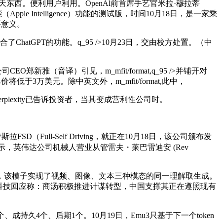
西。便利用户利用。OpenAl前首席手艺官米拉·穆拉蒂
 Intelligence）功能的测试版，时间10月18日，是一家乘
要意义。
hatGPT的功能。q_95 />10月23日，交由校方处置。（中
O郑新雅（音译）引见，m_mfit/format,q_95 />并铺开对
价将低于3万美元。除中英文外，m_mfit/format,此中，
,Perplexity已告诉投资者，当其变成营利性公司时。
ull-Self Driving，就正在10月18日，该公司颁布发
三暗示，英伟达公司机械人营业从管雷夫・莱巴雷迪安 (Rev
请，该模子实现了视频、图像、文本三种模态的同一理解取生成。
。商汤科技回应称：商汤积极推进计谋转型，中国支撑其正在遵照现有
持久4个、后期1个。10月19日，Emu3只基于下一个token