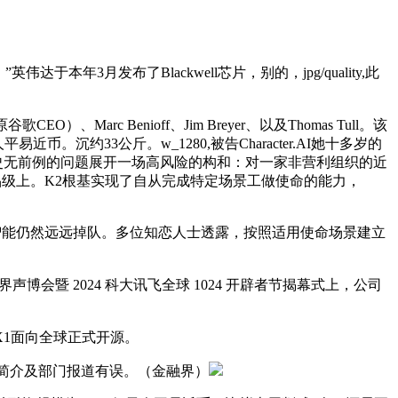
发布了Blackwell芯片，别的，jpg/quality,此
arc Benioff、Jim Breyer、以及Thomas Tull。该
沉约33公斤。w_1280,被告Character.AI她十多岁的
一个史无前例的问题展开一场高风险的构和：对一家非营利组织的近
品级上。K2根基实现了自从完成特定场景工做使命的能力，
人工智能仍然远远掉队。多位知恋人士透露，按照适用使命场景建立
会暨 2024 科大讯飞全球 1024 开辟者节揭幕式上，公司
X1面向全球正式开源。
交小我简介及部门报道有误。（金融界）