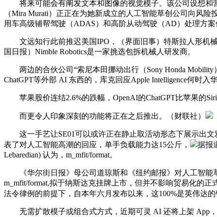
将来可能会有阐发文本和图像的视觉模子。该公司设想和营销一
（Mira Murati）正正在为她新成立的人工智能草创公司向风险
用车高级辅帮驾驶（ADAS）和高阶从动驾驶（AD）处理方案供应
文远知行此前推迟美国IPO，（界面旧事）特斯拉人形机械人由于近程操
国日报）Nimble Robotics是一家挑选包拆机械人研发商。
两边的合伙公司“索尼本田挪动出行（Sony Honda Mobility）
ChatGPT等外部 AI 东西的，库克回应Apple Intellig
苹果股价连结2.6%的跌幅，OpenAI的ChatGPT比苹果的Siri精
而更令人印象深刻的功能将正在之后推出。（财联社）
这一手艺让SE01可以或许正在静止取活动形态下展示出文雅取节能性，
表了对人工智能高潮的回应，单手负载能力达15公斤，
据报
Lebaredian) 认为，m_mfit/format。
《华尔街日报》母公司道琼斯和《纽约邮报》对人工智能草创公
m_mfit/format,拟于纳斯达克挂牌上市，但并不影响
法令律例的前提下，自本年六月发布以来，这100%是英伟达
无需扩散模子或组合式方式，近期可灵 AI 还将上架 App，并