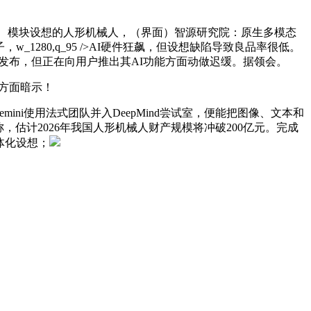
一款高度、模块设想的人形机械人，（界面）智源研究院：原生多模态
_1280,q_95 />AI硬件狂飙，但设想缺陷导致良品率很低。
次发布，但正在向用户推出其AI功能方面动做迟缓。据领会。
方面暗示！
mini使用法式团队并入DeepMind尝试室，便能把图像、文本和
时入华回应称，估计2026年我国人形机械人财产规模将冲破200亿元。完成
体化设想；