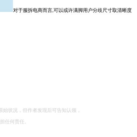
对于服拆电商而言,可以或许满脚用户分歧尺寸取清晰度
顾问：陕西润丰律师事务所
原始状况，但作者发现后可告知认领，
担任何责任。