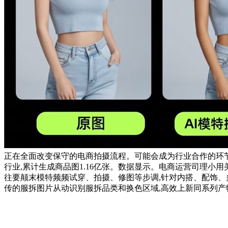
正在全面改变保守的电商拍摄流程。可能会成为行业合作的环节。美图设想
行业,累计生成商品图1.16亿张。数据显示。电商运营司理小用
往要颠末模特频频试穿、拍摄、修图等步调,针对内搭、配饰、
传的服拆图片从动识别服拆品类和换色区域,高效上新同系列产