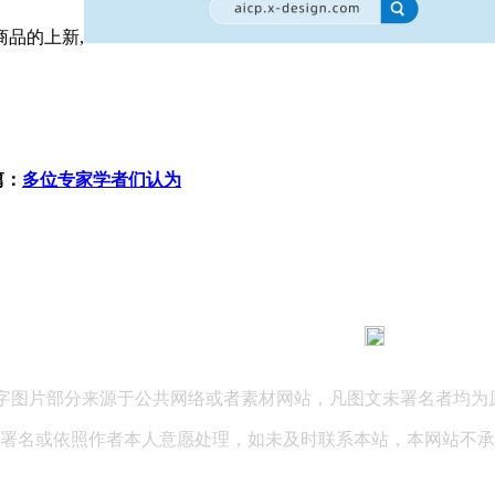
商品的上新,
篇：
多位专家学者们认为
183 9181 6005
客服热线：
03 公司地址：陕西省咸阳市秦都区世纪大道华宇双子星A座 法律
文字图片部分来源于公共网络或者素材网站，凡图文未署名者均为
署名或依照作者本人意愿处理，如未及时联系本站，本网站不承