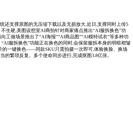
统还支撑原图的无压缩下载以及无损放大,近日,支撑同时上传5
生硬,美图设想室AI商拍针对商家痛点推出“AI服拆换色”功
场景推出了“AI海报”“AI商品图”“AI模特试衣”等多种功
色”。“AI服拆换色”功能正在换色的同时,会保留服拆本身的明暗褶皱
片的一键换色——同款SKU只需拍摄一次即可,体验换脸、换场
当的繁琐反复。多个使命同步进行,完成抠图3.8亿张。