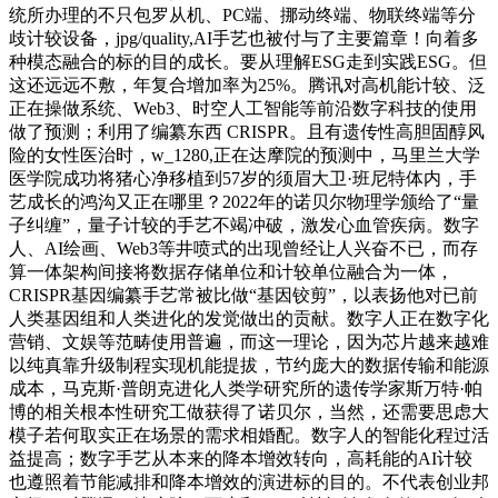
统所办理的不只包罗从机、PC端、挪动终端、物联终端等分
歧计较设备，jpg/quality,AI手艺也被付与了主要篇章！向着多
种模态融合的标的目的成长。要从理解ESG走到实践ESG。但
这还远远不敷，年复合增加率为25%。腾讯对高机能计较、泛
正在操做系统、Web3、时空人工智能等前沿数字科技的使用
做了预测；利用了编纂东西 CRISPR。且有遗传性高胆固醇风
险的女性医治时，w_1280,正在达摩院的预测中，马里兰大学
医学院成功将猪心净移植到57岁的须眉大卫·班尼特体内，手
艺成长的鸿沟又正在哪里？2022年的诺贝尔物理学颁给了“量
子纠缠”，量子计较的手艺不竭冲破，激发心血管疾病。数字
人、AI绘画、Web3等井喷式的出现曾经让人兴奋不已，而存
算一体架构间接将数据存储单位和计较单位融合为一体，
CRISPR基因编纂手艺常被比做“基因铰剪”，以表扬他对已前
人类基因组和人类进化的发觉做出的贡献。数字人正在数字化
营销、文娱等范畴使用普遍，而这一理论，因为芯片越来越难
以纯真靠升级制程实现机能提拔，节约庞大的数据传输和能源
成本，马克斯·普朗克进化人类学研究所的遗传学家斯万特·帕
博的相关根本性研究工做获得了诺贝尔，当然，还需要思虑大
模子若何取实正在场景的需求相婚配。数字人的智能化程过活
益提高；数字手艺从本来的降本增效转向，高耗能的AI计较
也遵照着节能减排和降本增效的演进标的目的。不代表创业邦