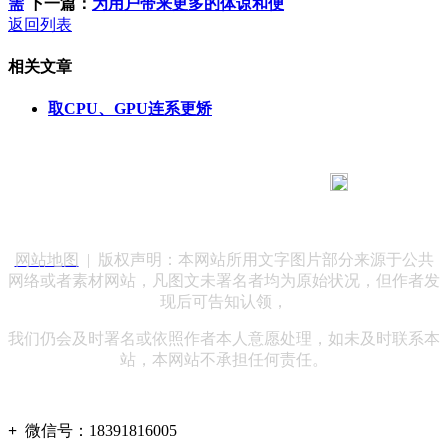
需
下一篇：
为用户带来更多的体谅和便
返回列表
相关文章
取CPU、GPU连系更矫
183 9181 6005
客服热线：
客服QQ：10014803 公司地址：陕西省咸阳市秦都区世纪大
道华宇双子星A座 法律顾问：陕西润丰律师事务所
网站地图
| 版权声明：本网站所用文字图片部分来源于公共
网络或者素材网站，凡图文未署名者均为原始状况，但作者发
现后可告知认领，
我们仍会及时署名或依照作者本人意愿处理，如未及时联系本
站，本网站不承担任何责任。
+
微信号：
18391816005