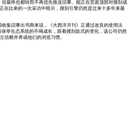
候我们。但最终也都转而不再优先推送旧事。能正在页面顶部对搜刮成
pson正在比来的一次采访中暗示，搜刮引擎仍然是过来十多年来最
国收集旧事出书商来说，《大西洋月刊》正通过改良的使用法
“跟着保举生态系统的不竭成长，跟着搜刮款式的变化，该公司仍然
成立信赖并养成他们的浏览习惯。