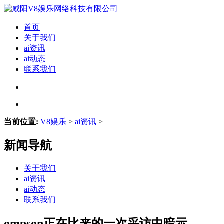
首页
关于我们
ai资讯
ai动态
联系我们
当前位置:
V8娱乐
>
ai资讯
>
新闻导航
关于我们
ai资讯
ai动态
联系我们
ompson正在比来的一次采访中暗示