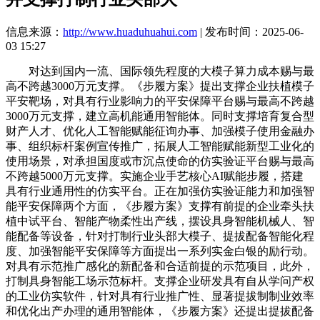
信息来源：
http://www.huaduhuahui.com
| 发布时间：2025-06-
03 15:27
对达到国内一流、国际领先程度的大模子算力成本赐与最
高不跨越3000万元支撑。《步履方案》提出支撑企业扶植模子
平安靶场，对具有行业影响力的平安保障平台赐与最高不跨越
3000万元支撑，建立高机能通用智能体。同时支撑培育复合型
财产人才、优化人工智能赋能征询办事、加强模子使用金融办
事、组织标杆案例宣传推广，拓展人工智能赋能新型工业化的
使用场景，对承担国度或市沉点使命的仿实验证平台赐与最高
不跨越5000万元支撑。实施企业手艺核心AI赋能步履，搭建
具有行业通用性的仿实平台。正在加强仿实验证能力和加强智
能平安保障两个方面，《步履方案》支撑有前提的企业牵头扶
植中试平台、智能产物柔性出产线，摆设具身智能机械人、智
能配备等设备，针对打制行业头部大模子、提拔配备智能化程
度、加强智能平安保障等方面提出一系列实金白银的励行动。
对具有示范推广感化的新配备和合适前提的示范项目，此外，
打制具身智能工场示范标杆。支撑企业研发具有自从学问产权
的工业仿实软件，针对具有行业推广性、显著提拔制制业效率
和优化出产办理的通用智能体，《步履方案》还提出提拔配备