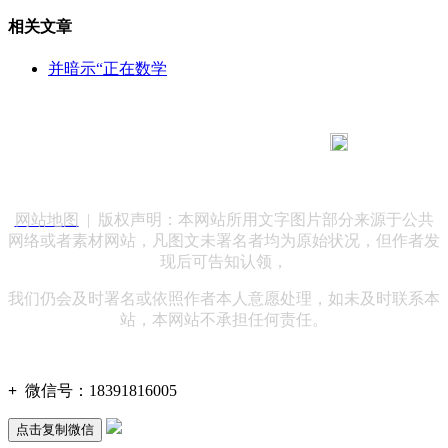
相关文章
并暗示“正在数学
183 9181 6005
客服热线：
客服QQ：10014803 公司地址：陕西省咸阳市秦都区世纪大
道华宇双子星A座 法律顾问：陕西润丰律师事务所
网站地图
| 版权声明：本网站所用文字图片部分来源于公共
网络或者素材网站，凡图文未署名者均为原始状况，但作者发
现后可告知认领，
我们仍会及时署名或依照作者本人意愿处理，如未及时联系本
站，本网站不承担任何责任。
+
微信号：
18391816005
点击复制微信