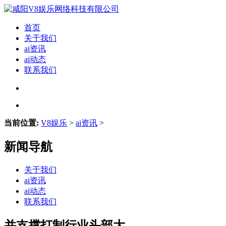
首页
关于我们
ai资讯
ai动态
联系我们
当前位置:
V8娱乐
>
ai资讯
>
新闻导航
关于我们
ai资讯
ai动态
联系我们
并支撑打制行业头部大