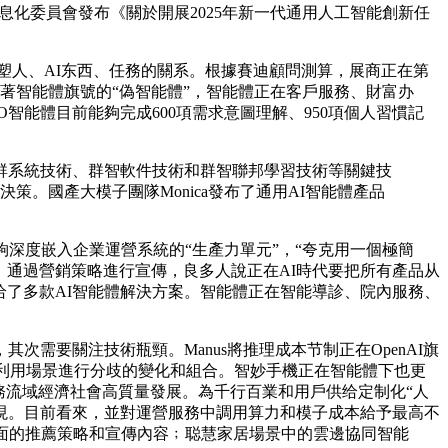
化委員會發布《關於開展2025年新一代通用人工智能創新任
塑人、AI东西、任務的關系。根據賽迪顧問測算，展商正在第
著智能體旗號的“偽智能體”，智能體正在客戶服務、財富办
能體目前能夠完成600項需求意圖理解、950項個人習慣記
系統技術、群智軟件技術和群智聯邦學習技術等關鍵技
策。國產大模子團隊Monica發布了通用AI智能體產品
深度嵌入企業運營系統的“生產力單元”，“夸克用一個極簡
議，通過營銷策略進行宣傳，良多人說正在AI時代要把所有產品从
给了多款AI智能體解決方案。智能體正在智能導診、院內服務、
。
要關注技術瓶頸。Manus將推理成本节制正在OpenAI旗
戶人群和利用場景進行分歧的變化和組合。智妙手機正在智能體下也更
務流域經濟社會高質量發展。為千行百業和用戶供给定制化“人
現。目前看來，並對運營服務中調用算力和模子成本給予最高不
千面的推薦策略和宣傳內容﹔聪慧家居場景中的雲邊協同智能