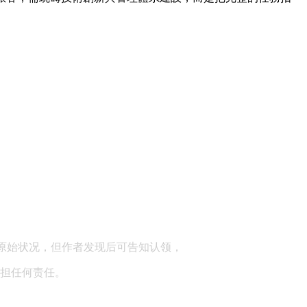
顾问：陕西润丰律师事务所
原始状况，但作者发现后可告知认领，
担任何责任。