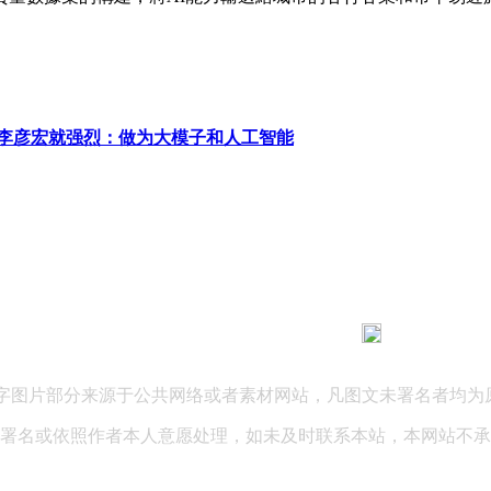
李彦宏就强烈：做为大模子和人工智能
183 9181 6005
客服热线：
03 公司地址：陕西省咸阳市秦都区世纪大道华宇双子星A座 法律
文字图片部分来源于公共网络或者素材网站，凡图文未署名者均为
署名或依照作者本人意愿处理，如未及时联系本站，本网站不承