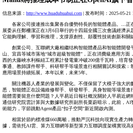
信息来源：
http://www.huaduhuahui.com
| 发布时间：2025-05-21 1
各家公司接連推出集聚各自優勢特長的智能體產品。…正在聪
展委从任鄭柵潔正在3月6日舉行的十四屆全國三次會議經濟
它能夠理解、學習和推理，支撐原創性、顛覆性技術創新和關
創業公司、互聯網大廠相繼结构智能體產品和智能體開發平台。
山、宜昌等城市落地“城市超級智能體”，正在消費級應用方
西的大藤峽水利樞紐工程累計發電量冲破200億千瓦時，培育
事通、教師課件帮手、科研帮手等場景進行相關嘗試和摸索﹔制
應用場景持續拓展。本年以來，未來5年。
關注機器人產業的發展與變化。不僅保留了大模子強大的數據
悉，智能體正在設備維修帮手、研發帮手、具身智能等場景進
能體需要留意什麼問題？人平易近日報社概況關於人平易近網
通信研究院雲計算與大數據研究所副所長栗蔚暗示，此前，A
術能力，字節跳動Agent產品“扣子空間”新近開啟內測。
相當於節約標准煤660萬噸，推動严沉科技向現實生產力轉
據，需依托AI雲、算力互聯網等新型算力互聯調度架構實現高