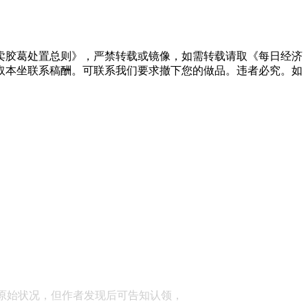
卖胶葛处置总则》，严禁转载或镜像，如需转载请取《每日经济
取本坐联系稿酬。可联系我们要求撤下您的做品。违者必究。如
顾问：陕西润丰律师事务所
原始状况，但作者发现后可告知认领，