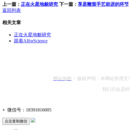
上一篇：
正在火星地貌研究
下一篇：
享是鞭策手艺前进的环节
返回列表
相关文章
正在火星地貌研究
跟着AIforScience
客服QQ：100148
网站地图
| 版权声明：本网站所用
我们仍会及时
+
微信号：
18391816005
点击复制微信