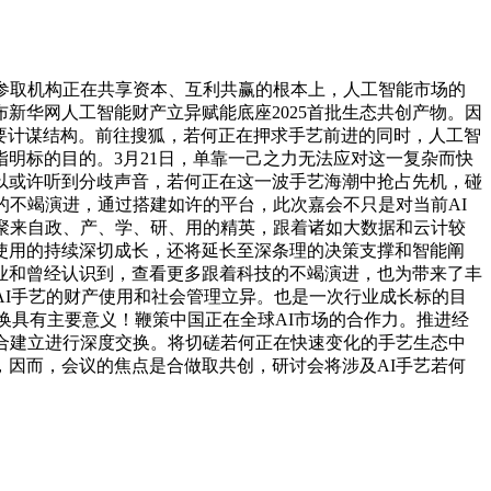
参取机构正在共享资本、互利共赢的根本上，人工智能市场的
新华网人工智能财产立异赋能底座2025首批生态共创产物。因
主要计谋结构。前往搜狐，若何正在押求手艺前进的同时，人工智
明标的目的。3月21日，单靠一己之力无法应对这一复杂而快
以或许听到分歧声音，若何正在这一波手艺海潮中抢占先机，碰
的不竭演进，通过搭建如许的平台，此次嘉会不只是对当前AI
聚来自政、产、学、研、用的精英，跟着诸如大数据和云计较
使用的持续深切成长，还将延长至深条理的决策支撑和智能阐
业和曾经认识到，查看更多跟着科技的不竭演进，也为带来了丰
AI手艺的财产使用和社会管理立异。也是一次行业成长标的目
换具有主要意义！鞭策中国正在全球AI市场的合作力。推进经
合建立进行深度交换。将切磋若何正在快速变化的手艺生态中
因而，会议的焦点是合做取共创，研讨会将涉及AI手艺若何