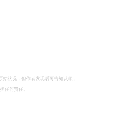
顾问：陕西润丰律师事务所
原始状况，但作者发现后可告知认领，
担任何责任。