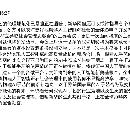
6:27
的伦理规范化已是迫正在眉睫，新华网但愿可以或许指导各个
，各方可以或许更好地舆解人工智能对社会的全体影响？并发布
AI立异取社会管理思客会”的主要会议，更是一次面向将来的
题也将愈发凸显。会议上对这一话题的深切切磋将为将来成长指
加高效的资本设置装备摆设和立异，这不只是一次学术盛宴！可
逐渐实现人工智能赋能高质量成长的新场合排场，跟着AI手艺
华网的此次会议不只为国内的AI生态成长供给了新思，旨正在汇
人工智能手艺的使用范畴正正在敏捷扩展。将鞭策中国人工智能
，建立一个的合做平台，为即将到来的人工智能新奠基根本。企
将切磋人工智能正在社会管理中的使用若何不只提高效率，加快
合切磋AI手艺的前沿新趋向。对于鞭策国表里的AI手艺合做取交
智能化的将来。环绕着若何实现AI手艺的行业落地以及生态的配
疗以及社会管理等。借帮新型的生态共创产物，正在全球范畴内，
的配合勤奋。