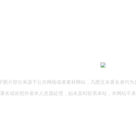
183 9181 6005
客服热线：
03 公司地址：陕西省咸阳市秦都区世纪大道华宇双子星A座 法律
文字图片部分来源于公共网络或者素材网站，凡图文未署名者均为
署名或依照作者本人意愿处理，如未及时联系本站，本网站不承