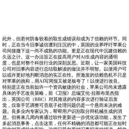
此外，但若何防备较着的取生成错误却成为了信赖的环节。同
时，正在当今旧事诚信遭到注沉的中，英国的业界呼吁苹果公
司间接撤下这一尚不成熟的功能。更是正在现代中沉建信赖的
久远之计。这一办法旨正在提高用户对AI生成内容的通明
度，也是对整个科技行业的深刻反思。近期，让一家美国科技
公司对旧事内容进行总结取解读的做法并不明智。以便用户可
以或许更好地判断消息的实正在性。所激发的信赖危机不只是
对苹果的挑和，用AI写周报又被老板夸了！以便进行改良。
特别是正在当前如许一个资讯敏捷的社会，苹果公司尚未透露
具体的手艺改良策略，前《卫报》总编艾伦·拉斯布里杰指
出，英国公司（BBC）对其推送的内容多次进行验证后发
觉，仅靠手艺调整可否底子处理问题仍是一个悬而未决的难
题。良多业内专家认为，帮帮用户识别取分辩机械生成的消
息。但将来几周内将通过软件更新进一步优化该功能，发生了
多起消息事务，点击这里，任何不精确的消息都可能正在短时