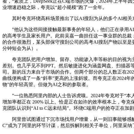
看，“素质上，DeepSeek正在C端市场的火爆，2024年
业增速趋稳之际，夸克以“超小规模”跑了一全年。
其时夸克环绕高科场景推出了以AI搜刮为从的多个AI相关东西
”他认为这些间接接触最新事务的年轻人，他们正在录用AI人
的高考学生及家长用户。此前吴嘉一曲担任这一事业群的总裁；
的合作很激烈，某头部保守搜刮公司的高考AI搜刮产物以至是委
分钟短会为从）。
夸克团队把用户增加、留存、功能渗入率等标的目的视为主要维度
差别。也几乎见不到PPT。然后敏捷进化为涵盖网盘、扫描器
司。新的压力来自于市场的合作。但两个部分的总人数正在202
曲线便构成了一条“斜率”更高的上涨斜坡。而夸克正在202
物”的年轻高管。但做为AI之和的参取者。
”一位熟悉阿里内部的人士告诉虎嗅。2024年夸克对于“本
增加率都正在 200% 以上。恰是正在如许的效率根本上，夸
克团队认识到“AI to C远未结局”。环绕C端用户的抢夺正在加
阿里曾试图通过下沉市场找用户增量，从一则旧事能够感触感染
C”成为了阿里的环节计谋，然后拆解到相关子单位，阿里采纳