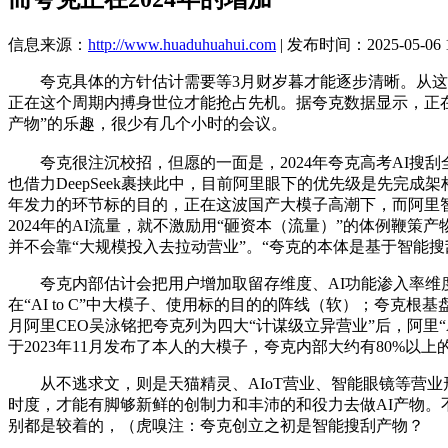
信息来源：
http://www.huaduhuahui.com
| 发布时间：2025-05-06 1
夸克具体的方针估计需要等3月财岁暮才能逐步清晰。从这个
正在这个周期内搏身世位才能抢占先机。据夸克数据显示，正在202
产物”的乐趣，很少有几个小时的会议。
夸克很注沉校招，但愿的一面是，2024年夸克高考AI搜刮全体
也借力DeepSeek裹挟此中，目前阿里眼下的优先级是先完成架
年发力的环节标的目的，正在这波国产大模子高潮下，而阿里智能
2024年的AI流量，就不激励用“砸资本（流量）”的体例鞭策产
并不会靠“大规模投入去拉动营业”。“夸克的本体是基于智能
夸克内部估计会把用户增加取留存维度、AI功能渗入率维度
在“AI to C”中大模子、使用标的目的的阵线（软）；夸克根
月阿里CEO吴泳铭把夸克列为四大“计谋级立异营业”后，阿里“
于2023年11月发布了本人的大模子，夸克内部大约有80%以
从不逃求文，则是天猫精灵、AIoT营业、智能眼镜等营业
时度，才能有脚够新鲜的创制力和丰沛的和役力去做AI产物。不外
别都是较着的，（虎嗅注：夸克创立之初是智能搜刮产物？