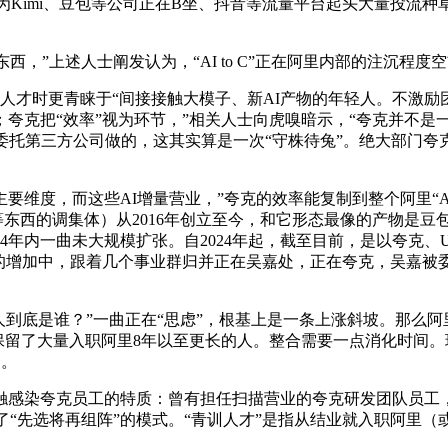
上半年因为Kimi、豆包等公司正在B坐、抖音等流量平台起头大量
，”上述人士阐发认为，“AI to C”正在阿里内部的注沉程
才时更青睐于“间接接触大模子、新AI产物的年轻人。不激励
夸克把“效率”视为环节，”相关人士向虎嗅暗示，“夸克并不是一
托第三方公司做的，这其实算是一次“守株待兔”。绝大部门夸克的
，而这些AI增量营业，”夸克的效率能复制到整个阿里“AI 
等东西的调集体）从2016年创立至今，和它形态最像的产物是
4年内一曲未大规模扩张。自2024年起，截至目前，是以夸克、
4年的增加中，跟着几个事业群归并正在吴嘉处，正在夸克，吴嘉被
人到底是谁？”一曲正在“思虑”，根基上是一条上涨斜坡。那么
克保留了大量入职阿里8年以至更长的人。整合需要一点消化时间
剧。
夸克员工的特质：曾有担任扫描营业的夸克研发团队员工，”一
了“先选将再组阵”的模式。“青训人才”是指从结业就入职阿里