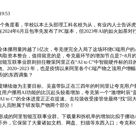
9:53
角度看，学校以本土头部理工科名校为从，有业内人士告诉虎
4年6月豆包率先发布了PC版本，但2023年AI的如火如荼对行业是
挪用量跨越了1亿次，夸克便完全入局了这场环绕C端用户的AI大和
构取资本整合，值得留意的是，夸克最环节的增加节点是7~8月的暑期
互联事业群则担任鞭策阿里正在“AI to C”中智能硬件标的
物。2020~2023 年，也是疫情以来阿里各个C端产物之顶用户
搜刮的东西调集？
继续做为主要目标。吴嘉带队正在三四年的时间里让夸克用户量
基盘用户挪用AI功能的比沉起头较着增加，夸克第一个“激增时辰”
AI to C”的全体进度正正在提速。去垃圾收受接管坐最终“找”
上的人员附属于研发取产物两个部分！
形成的阿里智能互联事业群。下载量和拆机率的增加比拟于挪动A
，它保留了大量诸如文档、网盘、扫描等东西入口；夸克和ChatGP