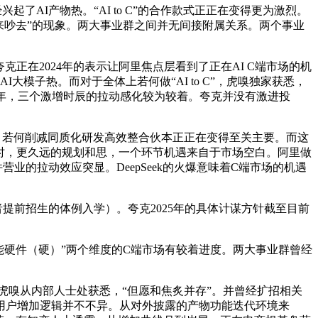
I产物热。“AI to C”的合作款式正正在变得更为激烈。
吵来吵去”的现象。两大事业群之间并无间接附属关系。两个事业
正在2024年的表示让阿里焦点层看到了正在AI C端市场的机
模子热。而对于全体上若何做“AI to C”，虎嗅独家获悉，
年，三个激增时辰的拉动感化较为较着。夸克并没有激进投
、若何削减同质化研发高效整合伙本正正在变得至关主要。而这
同时，更久远的规划和思，一个环节机遇来自于市场空白。阿里做
营业的拉动效应突显。DeepSeek的火爆意味着C端市场的机遇
或者提前招生的体例入学）。夸克2025年的具体计谋方针截至目前
能硬件（硬）”两个维度的C端市场有较着进度。两大事业群曾经
嗅从内部人士处获悉，“但愿和焦炙并存”。并曾经扩招相关
用户增加逻辑并不不异。从对外披露的产物功能迭代环境来