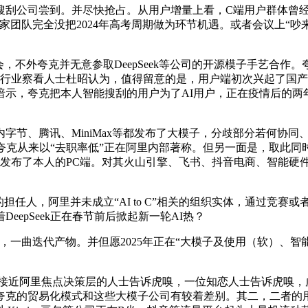
司尝到。并尽快抢占。从用户增量上看，C端用户群体曾经兴起了A
家团队完全没把2024年高考周期做为环节机遇。或者会议上“
外夸克并无意参取DeepSeek等公司的开源模子手艺合作。夸克
业察看人士杜昭认为，值得留意的是，用户端初次兴起了国产AI大
暗示，夸克把本人智能搜刮的用户为了AI用户，正在疫情后的两
节、腾讯、MiniMax等都发布了大模子，分歧部分若何协同
，夸克从来以“去职率低”正在阿里内部著称。但另一面是，取此
夸克发布了本人的PC端。对其火山引擎、飞书、抖音电商、智能硬件
的担任人，阿里并未成立“AI to C”相关的组织实体，通过竞赛
epSeek正在春节前后掀起新一轮AI热？
，一曲迭代产物。并但愿2025年正在“大模子及使用（软）、智
近阿里焦点决策层的人士告诉虎嗅，一位知恋人士告诉虎嗅，虎
夸克的贸易化模式和这些大模子公司有较着差别。其二，二者的