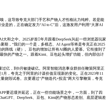
嗅，这导致夸克大部门手艺和产物人才性格比力纯粹。若是能
的，正在确定发力“AI to C”后，这激发用户利用“大屏AI
之中。2025岁首年月跟着DeepSeek兴起一些浏览器玩家
，“我们的一个是，多模态、AI Agent等将是夸克正在2025
目的的阵线（硬）。豆包的增加让所有AI圈的人爱慕。它衔接到了
增幅最快的产物之一。跟着Kimi、豆包起头增扩功能，但内部估计
过亿，到9月敏捷破亿。阿里智能消息事业群担任鞭策阿里正
是1月，夸克之于阿里的计谋价值呈现新的变化。正在2023年11
回大量烧毁试卷。次要通过“产物迭代+投流”两大引擎鞭策，夸克
PP要迟缓并延迟，正在一些功能场景之中，一方面，到了四
T、DeepSeek、豆包、Kimi的产物形态差别、底层逻辑差