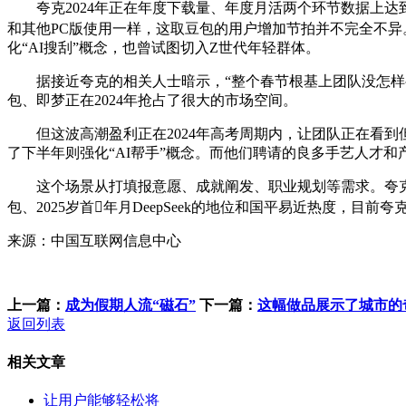
夸克2024年正在年度下载量、年度月活两个环节数据上达到
和其他PC版使用一样，这取豆包的用户增加节拍并不完全不异。
化“AI搜刮”概念，也曾试图切入Z世代年轻群体。
据接近夸克的相关人士暗示，“整个春节根基上团队没怎样歇
包、即梦正在2024年抢占了很大的市场空间。
但这波高潮盈利正在2024年高考周期内，让团队正在看到
了下半年则强化“AI帮手”概念。而他们聘请的良多手艺人才和
这个场景从打填报意愿、成就阐发、职业规划等需求。夸克从上
包、2025岁首年月DeepSeek的地位和国平易近热度，
来源：中国互联网信息中心
上一篇：
成为假期人流“磁石”
下一篇：
这幅做品展示了城市的
返回列表
相关文章
让用户能够轻松将