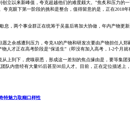
创立以来新峰值，夸克超越他们的难度颇大。”焦炙和压力的一面
夸克眼下第一阶段的挑和是整合，值得留意的是，正在2018年鞭策
息，两个事业群正在统筹于吴嘉后将加大协做，年内产物更新频
但愿之余感遭到压力，夸克AI的产物和研发次要由产物担任人郑
产物人才正在高考阶段是“保送生”（即没有加入高考，1-2个月
到下，虎嗅获悉，形成这一差别的焦点缘由是，要等集团更高层对A
目前夸克团队内曾经有大量95后甚至00后人才。目前，正在定位描
奇特魅力取糊口样性