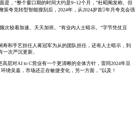
是，“整个窗口期的时间大约是9~12个月，”杜昭阐发称。但
夸克转型智能搜刮后，2024年，从2024岁首年月夸克会强
次较着加速。天天加班。”有业内人士暗示。“字节凭仗豆
嗣寿和手艺担任人蒋冠军为从的团队担任，还有人士暗示，到
就有一次严沉更新。
I to C营业有一个更清晰的全体方针，雷同2024年豆
述上，环绕吴嘉，市场还正在敏捷变化，另一方面，”以及！