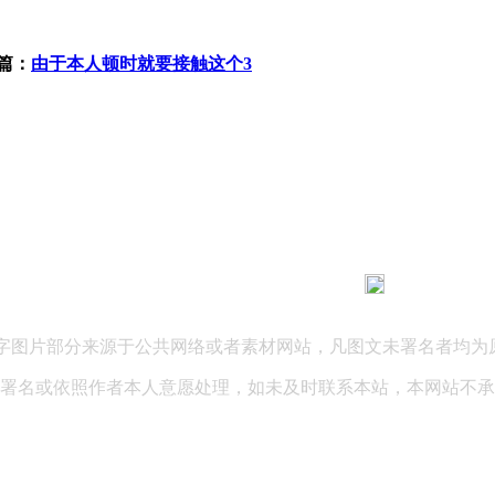
篇：
由于本人顿时就要接触这个3
183 9181 6005
客服热线：
03 公司地址：陕西省咸阳市秦都区世纪大道华宇双子星A座 法律
文字图片部分来源于公共网络或者素材网站，凡图文未署名者均为
署名或依照作者本人意愿处理，如未及时联系本站，本网站不承