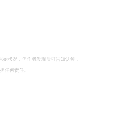
顾问：陕西润丰律师事务所
原始状况，但作者发现后可告知认领，
担任何责任。