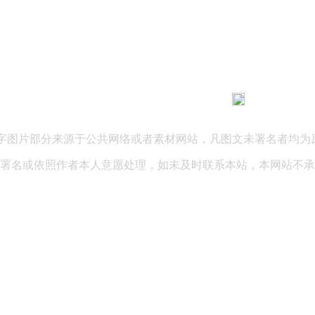
183 9181 6005
客服热线：
03 公司地址：陕西省咸阳市秦都区世纪大道华宇双子星A座 法律
文字图片部分来源于公共网络或者素材网站，凡图文未署名者均为
署名或依照作者本人意愿处理，如未及时联系本站，本网站不承