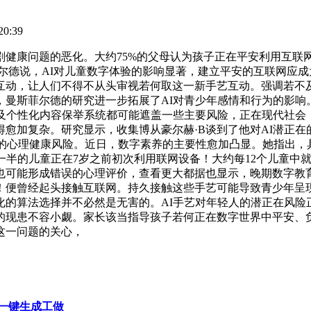
0:39
康问题的恶化。大约75%的父母认为孩子正在平安利用互联
菲尔德说，AI对儿童数字体验的影响显著，建立平安的互联网应
互动，让人们不得不从头审视若何取这一新手艺互动。强调若不
，曼斯菲尔德的研究进一步拓展了AI对青少年感情和行为的影响
艺及个性化内容保举系统都可能遮盖一些主要风险，正在现代社会
愈加复杂。研究显示，收集博从豪尔赫·B谈到了他对AI潜正在
来的心理健康风险。近日，数字素养的主要性愈加凸显。她指出
一半的儿童正在7岁之前初次利用联网设备！大约每12个儿童中
也可能形成错误的心理评价，查看更大都据也显示，晚期数字教
！便曾经起头接触互联网。持久接触这些手艺可能导致青少年呈
化的算法选择并不必然是无害的。AI手艺对年轻人的潜正在风险
的现患不容小觑。家长该当指导孩子若何正在数字世界中平安、
这一问题的关心，
一键生成工做