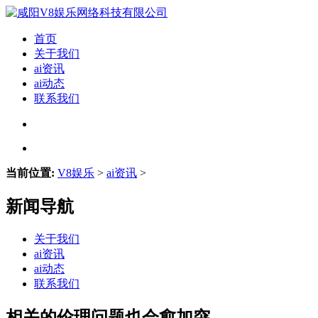
首页
关于我们
ai资讯
ai动态
联系我们
当前位置:
V8娱乐
>
ai资讯
>
新闻导航
关于我们
ai资讯
ai动态
联系我们
相关的伦理问题也会愈加突