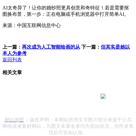
AI太奇异了！让你的婚纱照更具创意和奇特征！若是需要抠
图换布景，第一步：正在电脑或手机浏览器中打开简单AI。
来源：中国互联网信息中心
上一篇：
再次成为人工智能绘画的从
下一篇：
但其实是她以
本人为参考
返回列表
相关文章
183 9181 6005
客服热线：
客服QQ：10014803 公司地址：陕西省咸阳市秦都区世纪大
道华宇双子星A座 法律顾问：陕西润丰律师事务所
网站地图
| 版权声明：本网站所用文字图片部分来源于公共
网络或者素材网站，凡图文未署名者均为原始状况，但作者发
现后可告知认领，