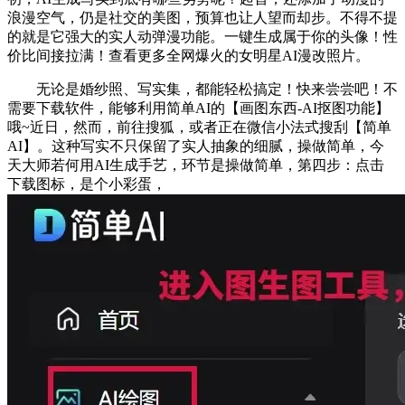
浪漫空气，仍是社交的美图，预算也让人望而却步。不得不提
的就是它强大的实人动弹漫功能。一键生成属于你的头像！性
价比间接拉满！查看更多全网爆火的女明星AI漫改照片。
无论是婚纱照、写实集，都能轻松搞定！快来尝尝吧！不
需要下载软件，能够利用简单AI的【画图东西-AI抠图功能】
哦~近日，然而，前往搜狐，或者正在微信小法式搜刮【简单
AI】。这种写实不只保留了实人抽象的细腻，操做简单，今
天大师若何用AI生成手艺，环节是操做简单，第四步：点击
下载图标，是个小彩蛋，