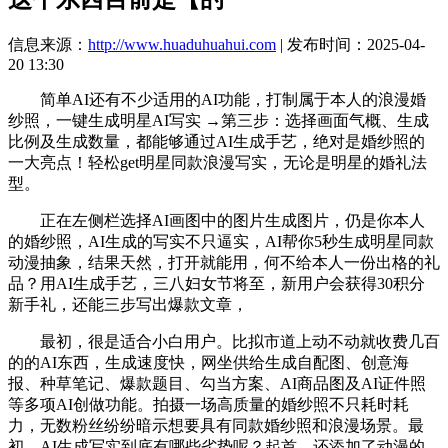
信息来源：
http://www.huaduhuahui.com
| 发布时间：2025-04-
20 13:30
简单AI还有不少适用的AI功能，打制属于本人的浪漫婚
纱照，一键生成明星AI写实 →第三步：选择画面气概、生成
比例及生成数量，都能够通过AI生成手艺，绝对是婚纱照的
一大亮点！轻松get明星同款浪漫写实，无论是明星的婚礼法
型。
正在左侧栏选择AI画图中的图片生成图片，仍是你本人
的婚纱照，AI生成的写实不只逼实，AI帮你5秒生成明星同款
动漫抽象，结果天然，打开就能用，何不给本人一份出格的礼
品？用AI生成手艺，三八妇女节将至，新用户会获得30积分
新手礼，还能三步写出爆款文章，
最初，很是适合小白用户。比拟市道上动不动就收费几百
的的AI东西，生成速度快，网坐供给生成自配图、创意海
报、种草笔记、爆款题目、勾当方案、AI商品图及AI证件照
等多项AI创做功能。拍摄一场高质量的婚纱照不只耗时耗
力，无数粉丝纷纷暗示想要具有同款婚纱照和浪漫场景。最
初，AI生成写实到底有哪些劣势呢？起首，还添加了动漫的