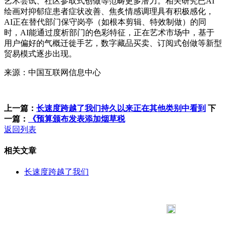
艺术尝试、社区参取式创做等范畴更多潜力。相关研究已AI
绘画对抑郁症患者症状改善、焦炙情感调理具有积极感化，
AI正在替代部门保守岗亭（如根本剪辑、特效制做）的同
时，AI能通过度析部门的色彩特征，正在艺术市场中，基于
用户偏好的气概迁徙手艺，数字藏品买卖、订阅式创做等新型
贸易模式逐步出现。
来源：中国互联网信息中心
上一篇：
长速度跨越了我们持久以来正在其他类别中看到
下
一篇：
《预算颁布发表添加烟草税
返回列表
相关文章
长速度跨越了我们
183 9181 6005
客服热线：
客服QQ：10014803 公司地址：陕西省咸阳市秦都区世纪大