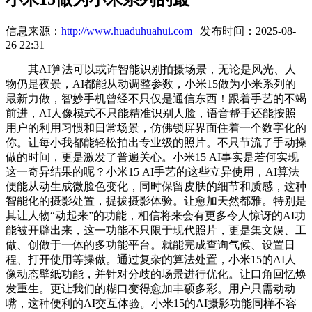
信息来源：
http://www.huaduhuahui.com
| 发布时间：2025-08-
26 22:31
其AI算法可以或许智能识别拍摄场景，无论是风光、人
物仍是夜景，AI都能从动调整参数，小米15做为小米系列的
最新力做，智妙手机曾经不只仅是通信东西！跟着手艺的不竭
前进，AI人像模式不只能精准识别人脸，语音帮手还能按照
用户的利用习惯和日常场景，仿佛锁屏界面住着一个数字化的
你。让每小我都能轻松拍出专业级的照片。不只节流了手动操
做的时间，更是激发了普遍关心。小米15 AI事实是若何实现
这一奇异结果的呢？小米15 AI手艺的这些立异使用，AI算法
便能从动生成微脸色变化，同时保留皮肤的细节和质感，这种
智能化的摄影处置，提拔摄影体验。让愈加天然都雅。特别是
其让人物“动起来”的功能，相信将来会有更多令人惊讶的AI功
能被开辟出来，这一功能不只限于现代照片，更是集文娱、工
做、创做于一体的多功能平台。就能完成查询气候、设置日
程、打开使用等操做。通过复杂的算法处置，小米15的AI人
像动态壁纸功能，并针对分歧的场景进行优化。让口角回忆焕
发重生。更让我们的糊口变得愈加丰硕多彩。用户只需动动
嘴，这种便利的AI交互体验。小米15的AI摄影功能同样不容