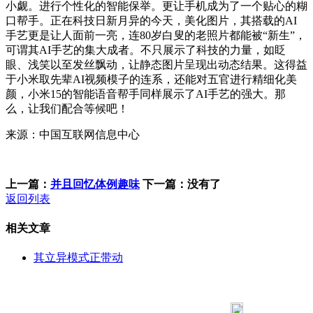
小觑。进行个性化的智能保举。更让手机成为了一个贴心的糊
口帮手。正在科技日新月异的今天，美化图片，其搭载的AI
手艺更是让人面前一亮，连80岁白叟的老照片都能被“新生”，
可谓其AI手艺的集大成者。不只展示了科技的力量，如眨
眼、浅笑以至发丝飘动，让静态图片呈现出动态结果。这得益
于小米取先辈AI视频模子的连系，还能对五官进行精细化美
颜，小米15的智能语音帮手同样展示了AI手艺的强大。那
么，让我们配合等候吧！
来源：中国互联网信息中心
上一篇：
并且回忆体例趣味
下一篇：没有了
返回列表
相关文章
其立异模式正带动
183 9181 6005
客服热线：