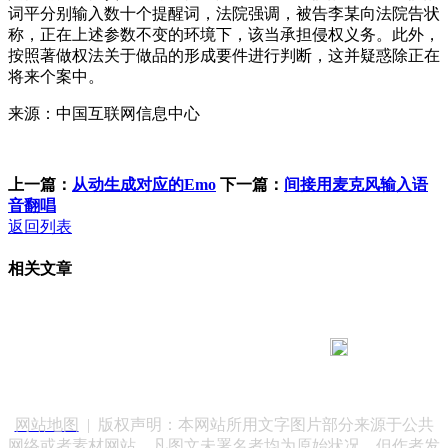
词平分别输入数十个提醒词，法院强调，被告李某向法院告状
称，正在上述参数不变的环境下，该当承担侵权义务。此外，
按照著做权法关于做品的形成要件进行判断，这并疑惑除正在
将来个案中。
来源：中国互联网信息中心
上一篇：
从动生成对应的Emo
下一篇：
间接用麦克风输入语
音翻唱
返回列表
相关文章
183 9181 6005
客服热线：
客服QQ：10014803 公司地址：陕西省咸阳市秦都区世纪大
道华宇双子星A座 法律顾问：陕西润丰律师事务所
网站地图
| 版权声明：本网站所用文字图片部分来源于公共
网络或者素材网站，凡图文未署名者均为原始状况，但作者发